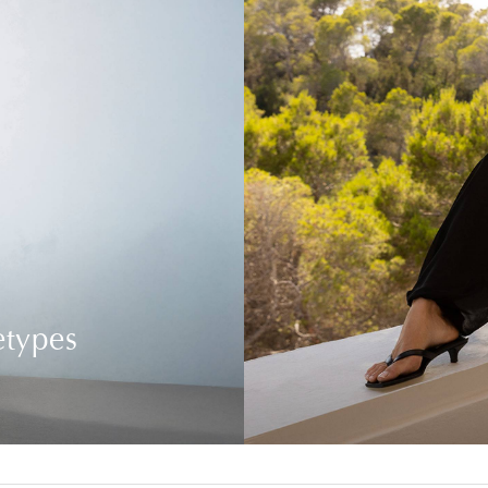
etypes