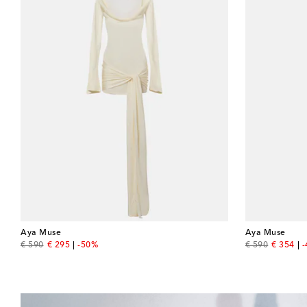
Aya Muse
Aya Muse
original price
discount price
original price
discount
€ 590
€ 295
-50%
€ 590
€ 354