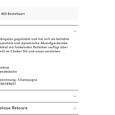
 400 Bestellwert
Angeles gegründet und hat sich als beliebte
e Essentials und dynamische Abendgarderobe
ikleid mit funkelnden Pailletten verfügt über
itt im Choker-Stil und einen sinnlichen
iskose
Handwäsche
ezeichnung: Champagne
 P00789657
nlose Retoure