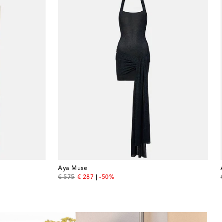
Aya Muse
original price
discount price
€ 575
€ 287
-50%