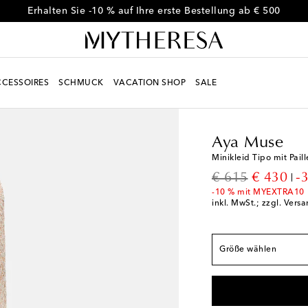
Erhalten Sie -10 % auf Ihre erste Bestellung ab € 500
CESSOIRES
SCHMUCK
VACATION SHOP
SALE
Women
Designer
Ay
Fällt der Größe ents
Aya Muse
XXS
Auf die Wunsch
Minikleid Tipo mit Paill
XS
Auf die Wunschli
original price
discount
€ 615
€ 430
-
S
Auf die Wunschlis
-10 % mit MYEXTRA10
inkl. MwSt.; zzgl. Vers
M
Auf die Wunschli
L
Geringe Verfügbar
Größe wählen
XL
Letzter Artikel