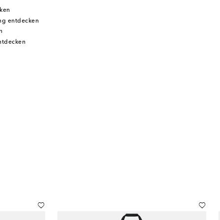
ken
ng entdecken
n
entdecken