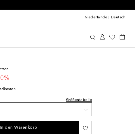
Niederlande
|
Deutsch
a Muse
Kleidung
Kleider
Cocktail
prechend normal aus
liste
etten
ste
 price
30%
te
andkosten
ste
Größentabelle
keit
In den Warenkorb