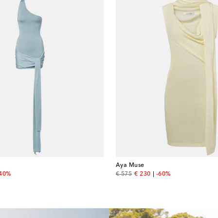
Aya Muse
 price
original price
discount price
-40%
€ 575
€ 230
-60%