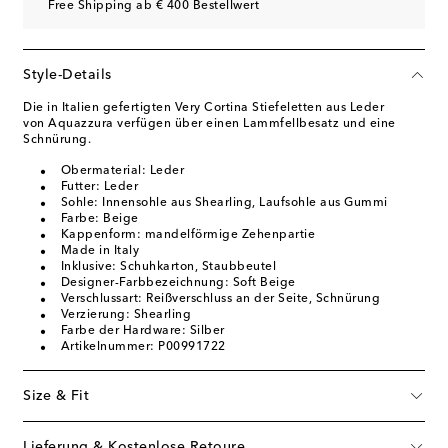
Free Shipping ab € 400 Bestellwert
Style-Details
Die in Italien gefertigten Very Cortina Stiefeletten aus Leder
von Aquazzura verfügen über einen Lammfellbesatz und eine
Schnürung.
Obermaterial: Leder
Futter: Leder
Sohle: Innensohle aus Shearling, Laufsohle aus Gummi
Farbe: Beige
Kappenform: mandelförmige Zehenpartie
Made in Italy
Inklusive: Schuhkarton, Staubbeutel
Designer-Farbbezeichnung: Soft Beige
Verschlussart: Reißverschluss an der Seite, Schnürung
Verzierung: Shearling
Farbe der Hardware: Silber
Artikelnummer: P00991722
Size & Fit
Lieferung & Kostenlose Retoure