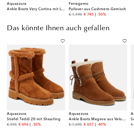
Aquazzura
Ferragamo
Ankle Boots Very Cortina mit Lammfell
Pullover aus Cashmere-Gemisch
original price
discount price
€ 1.490
€ 745
-50%
Das könnte Ihnen auch gefallen
Aquazzura
Aquazzura
A
oots Chester aus Veloursleder
Stiefel Teddi 20 mit Shearling
Ankle Boots Megeve aus Veloursleder
original price
discount price
original price
discount price
or
€ 995
€ 696
-30%
€ 1.095
€ 657
-40%
€