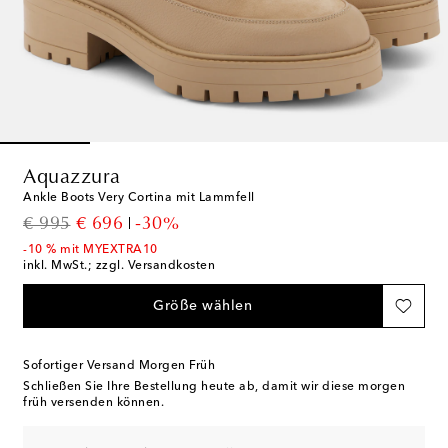
Aquazzura
Ankle Boots Very Cortina mit Lammfell
original price
discount price
€ 995
€ 696
-30%
-10 % mit MYEXTRA10
inkl. MwSt.; zzgl. Versandkosten
Größe wählen
Sofortiger Versand Morgen Früh
Schließen Sie Ihre Bestellung heute ab, damit wir diese morgen
früh versenden können.