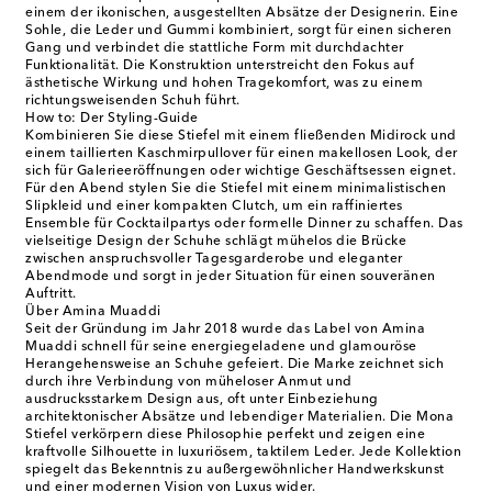
einem der ikonischen, ausgestellten Absätze der Designerin. Eine
Sohle, die Leder und Gummi kombiniert, sorgt für einen sicheren
Gang und verbindet die stattliche Form mit durchdachter
Funktionalität. Die Konstruktion unterstreicht den Fokus auf
ästhetische Wirkung und hohen Tragekomfort, was zu einem
richtungsweisenden Schuh führt.
How to: Der Styling-Guide
Kombinieren Sie diese Stiefel mit einem fließenden Midirock und
einem taillierten Kaschmirpullover für einen makellosen Look, der
sich für Galerieeröffnungen oder wichtige Geschäftsessen eignet.
Für den Abend stylen Sie die Stiefel mit einem minimalistischen
Slipkleid und einer kompakten Clutch, um ein raffiniertes
Ensemble für Cocktailpartys oder formelle Dinner zu schaffen. Das
vielseitige Design der Schuhe schlägt mühelos die Brücke
zwischen anspruchsvoller Tagesgarderobe und eleganter
Abendmode und sorgt in jeder Situation für einen souveränen
Auftritt.
Über Amina Muaddi
Seit der Gründung im Jahr 2018 wurde das Label von Amina
Muaddi schnell für seine energiegeladene und glamouröse
Herangehensweise an Schuhe gefeiert. Die Marke zeichnet sich
durch ihre Verbindung von müheloser Anmut und
ausdrucksstarkem Design aus, oft unter Einbeziehung
architektonischer Absätze und lebendiger Materialien. Die Mona
Stiefel verkörpern diese Philosophie perfekt und zeigen eine
kraftvolle Silhouette in luxuriösem, taktilem Leder. Jede Kollektion
spiegelt das Bekenntnis zu außergewöhnlicher Handwerkskunst
und einer modernen Vision von Luxus wider.