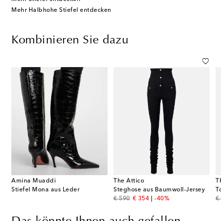
Mehr Halbhohe Stiefel entdecken
Kombinieren Sie dazu
Amina Muaddi
The Attico
T
aus Gabardine
Stiefel Mona aus Leder
Steghose aus Baumwoll-Jersey
T
original price
discount price
or
€ 590
€ 354
-40%
€