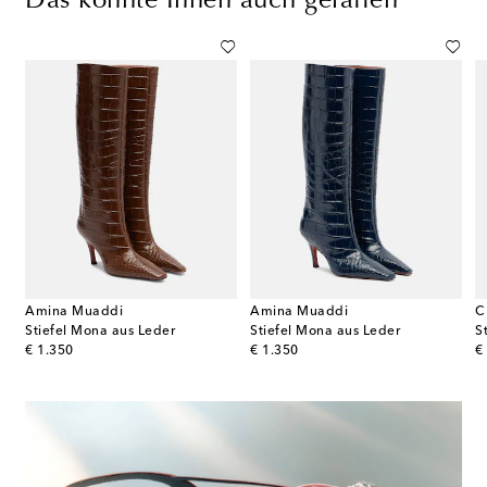
Das könnte Ihnen auch gefallen
Amina Muaddi
Amina Muaddi
C
Stiefel Mona aus Leder
Stiefel Mona aus Leder
S
original price
original price
or
€ 1.350
€ 1.350
€