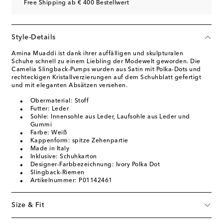
Free Shipping ab € 400 Bestellwert
Style-Details
Amina Muaddi ist dank ihrer auffälligen und skulpturalen
Schuhe schnell zu einem Liebling der Modewelt geworden. Die
Camelia Slingback-Pumps wurden aus Satin mit Polka-Dots und
rechteckigen Kristallverzierungen auf dem Schuhblatt gefertigt
und mit eleganten Absätzen versehen.
Obermaterial: Stoff
Futter: Leder
Sohle: Innensohle aus Leder, Laufsohle aus Leder und
Gummi
Farbe: Weiß
Kappenform: spitze Zehenpartie
Made in Italy
Inklusive: Schuhkarton
Designer-Farbbezeichnung: Ivory Polka Dot
Slingback-Riemen
Artikelnummer: P01142461
Size & Fit