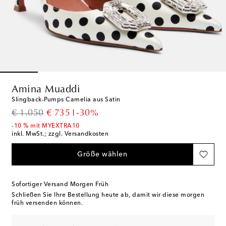
Amina Muaddi
Slingback-Pumps Camelia aus Satin
original price
discount price
€ 1.050
€ 735
-30%
-10 % mit MYEXTRA10
inkl. MwSt.; zzgl. Versandkosten
Größe wählen
Sofortiger Versand Morgen Früh
Schließen Sie Ihre Bestellung heute ab, damit wir diese morgen
früh versenden können.