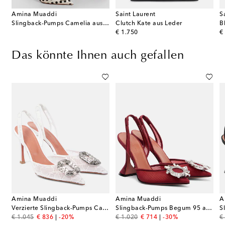
Amina Muaddi
Saint Laurent
S
Slingback-Pumps Camelia aus Satin
Clutch Kate aus Leder
original price
or
€ 1.750
€
Das könnte Ihnen auch gefallen
Amina Muaddi
Amina Muaddi
A
rte Pumps Saeda aus Spitze
Verzierte Slingback-Pumps Camelia 90 aus Spitze
Slingback-Pumps Begum 95 aus Mesh
original price
discount price
original price
discount price
or
€ 1.045
€ 836
-20%
€ 1.020
€ 714
-30%
€