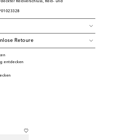
rdeckter Reißverschluss, Reiß- und
 P01023328
nlose Retoure
ken
ng entdecken
decken