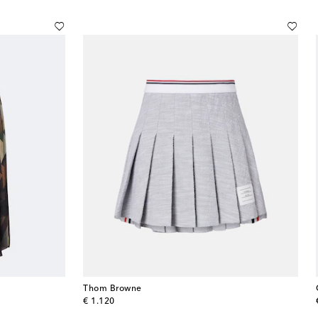
Thom Browne
original price
€ 1.120