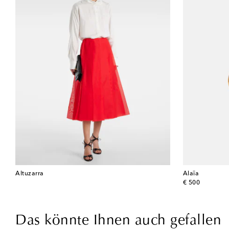
Altuzarra
Alaïa
original price
€ 500
Das könnte Ihnen auch gefallen