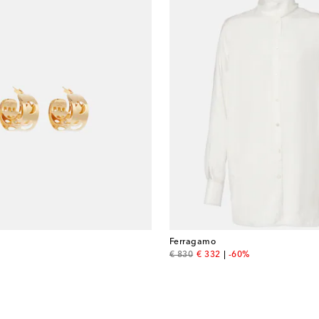
Ferragamo
original price
discount price
€ 830
€ 332
-60%