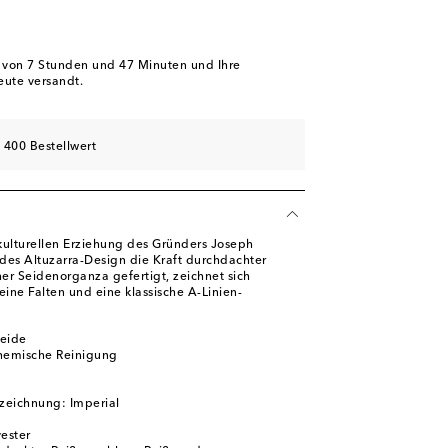
b von
7 Stunden und 47 Minuten
und Ihre
eute versandt.
 400 Bestellwert
ikulturellen Erziehung des Gründers Joseph
edes Altuzarra-Design die Kraft durchdachter
her Seidenorganza gefertigt, zeichnet sich
eine Falten und eine klassische A-Linien-
Seide
chemische Reinigung
zeichnung: Imperial
yester