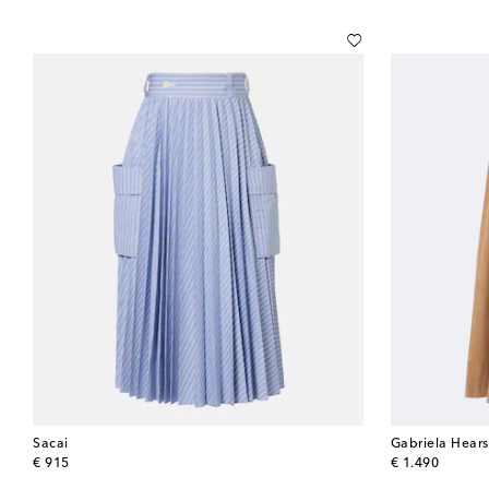
Sacai
Gabriela Hears
original price
original price
€ 915
€ 1.490