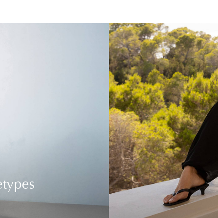
etypes