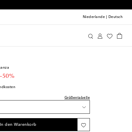
Niederlande
|
Deutsch
uzarra
Kleidung
Röcke
Plissiert
prechend normal aus
Artikel
rtikel
ganza
nschliste
t price
-50%
unschliste
andkosten
ikel
Größentabelle
tikel
Artikel
In den Warenkorb