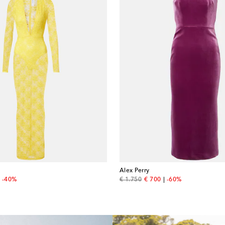
Alex Perry
nt price
original price
discount price
-40%
€ 1.750
€ 700
-60%