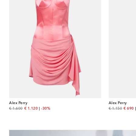
Alex Perry
Alex Perry
original price
discount price
original price
discou
€ 1.600
€ 1.120
-30%
€ 1.150
€ 690