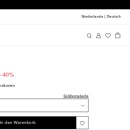
Niederlande
|
Deutsch
x Perry
Kleidung
Kleider
Cocktail
prechend normal aus
kel
Wunschliste
t price
-40%
unschliste
andkosten
 Wunschliste
Größentabelle
ikel
Wunschliste
In den Warenkorb