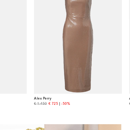
Alex Perry
original price
discount price
€ 1.450
€ 725
-50%