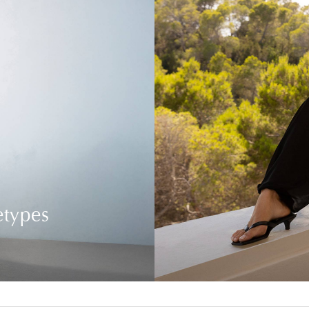
etypes