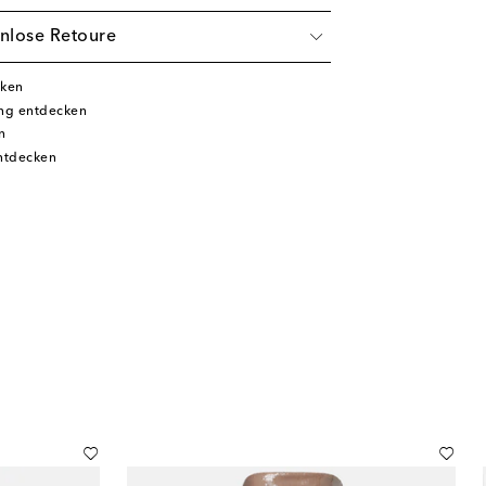
nlose Retoure
cken
ung entdecken
n
entdecken