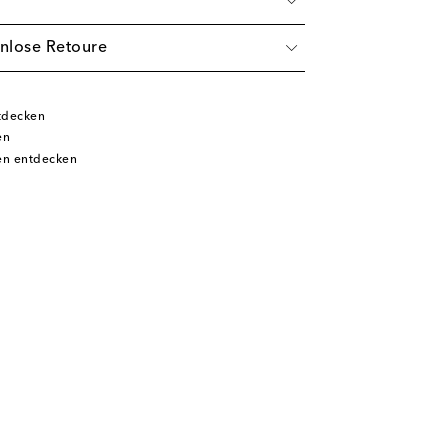
nlose Retoure
tdecken
en
en entdecken