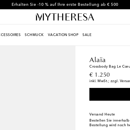
Erhalten Sie -10 % auf Ihre erste Bestellung ab € 500
CESSOIRES
SCHMUCK
VACATION SHOP
SALE
Women
Designer
Ala
Alaïa
Crossbody Bag Le Cœur
original price
€ 1.250
inkl. MwSt.; zzgl. Vers
Versand Heute
Bestellen Sie innerhal
Bestellung wird noch h