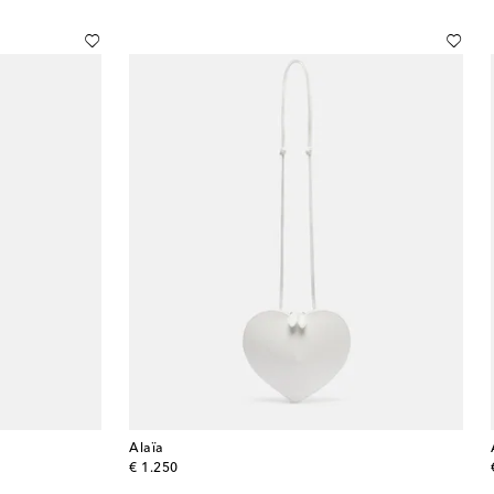
Alaïa
original price
€ 1.250