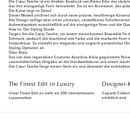
Die Cœur Tasche ist ein direkter Ausdruck von Alaïas Erbe des skulptu
das ihre einzigartige Form hervorhebt. Sie ist ein Accessoire, das jede
Die Kunst liegt im Detail
Dieses Modell zeichnet sich durch seine präzise, herzförmige Konstruk
Das Design verfügt über einen schmalen, verstellbaren Schulterriemen
Aufmerksamkeit ausschließlich auf die einzigartige Form und die Qual
How to: Der Styling-Guide
Tragen Sie die Cœur Tasche, um einem monochromen Ensemble für Ab
Schmuck, wodurch die leuchtend rote Farbe und die markante Form de
Seidenbluse. So entsteht ein elegantes und zugleich persönliches Out
Styling-Optionen an.
Über Alaïa
Das von dem legendären Couturier Azzedine Alaïa gegründete Pariser
unerschütterlichen Hingabe an die Handwerkskunst und einem intuitiv
Die Cœur Tasche fängt diesen Geist ein und übersetzt die architekton
The Finest Edit in Luxury
Designer-
Unser Finest Edit an mehr als 200 internationalen
Capsule Collect
Luxusmarken
erhältlich sind