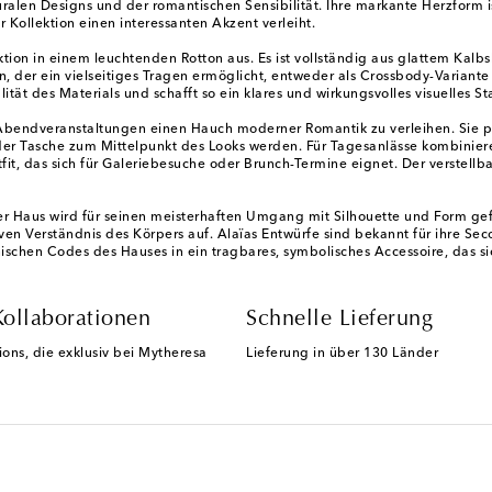
ralen Designs und der romantischen Sensibilität. Ihre markante Herzform ist
r Kollektion einen interessanten Akzent verleiht.
tion in einem leuchtenden Rotton aus. Es ist vollständig aus glattem Kalbsl
, der ein vielseitiges Tragen ermöglicht, entweder als Crossbody-Variante 
ität des Materials und schafft so ein klares und wirkungsvolles visuelles 
endveranstaltungen einen Hauch moderner Romantik zu verleihen. Sie pa
r Tasche zum Mittelpunkt des Looks werden. Für Tagesanlässe kombiniere
fit, das sich für Galeriebesuche oder Brunch-Termine eignet. Der verstell
 Haus wird für seinen meisterhaften Umgang mit Silhouette und Form gef
en Verständnis des Körpers auf. Alaïas Entwürfe sind bekannt für ihre Sec
ischen Codes des Hauses in ein tragbares, symbolisches Accessoire, das sic
Kollaborationen
Schnelle Lieferung
ions, die exklusiv bei Mytheresa
Lieferung in über 130 Länder