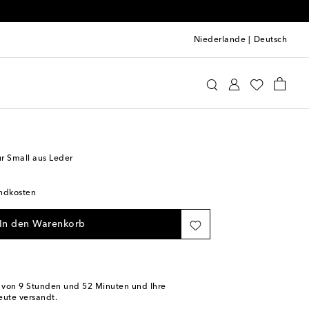
Niederlande
|
Deutsch
ïa
Taschen
Crossbody-Taschen
 Small aus Leder
andkosten
In den Warenkorb
b von
9 Stunden und 52 Minuten
und Ihre
eute versandt.