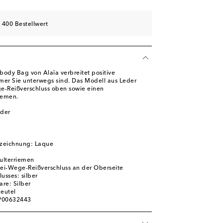
 400 Bestellwert
body Bag von Alaïa verbreitet positive
er Sie unterwegs sind. Das Modell aus Leder
e-Reißverschluss oben sowie einen
iemen.
eder
zeichnung: Laque
hulterriemen
wei-Wege-Reißverschluss an der Oberseite
usses: silber
re: Silber
beutel
 P00632443