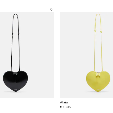
Alaïa
original price
€ 1.250