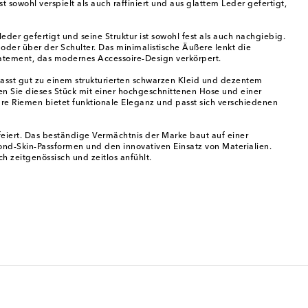
 sowohl verspielt als auch raffiniert und aus glattem Leder gefertigt,
eder gefertigt und seine Struktur ist sowohl fest als auch nachgiebig.
oder über der Schulter. Das minimalistische Äußere lenkt die
Statement, das modernes Accessoire-Design verkörpert.
sst gut zu einem strukturierten schwarzen Kleid und dezentem
n Sie dieses Stück mit einer hochgeschnittenen Hose und einer
bare Riemen bietet funktionale Eleganz und passt sich verschiedenen
eiert. Das beständige Vermächtnis der Marke baut auf einer
ond-Skin-Passformen und den innovativen Einsatz von Materialien.
h zeitgenössisch und zeitlos anfühlt.