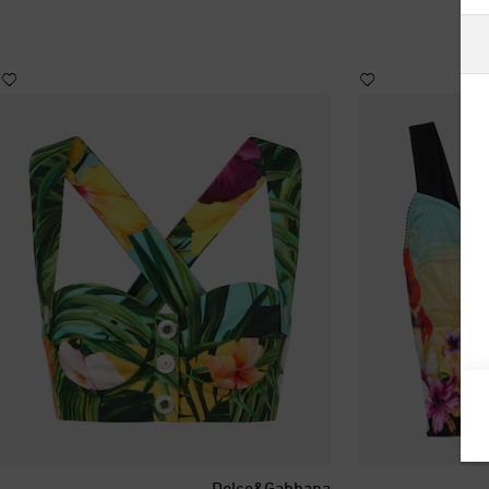
أستراليا
ألبانيا
ألمانيا
أنتيغوا وبربودا
أندورا
أورغواي
أوزبكستان
أيرلندا
إسبانيا
Dolce&Gabbana