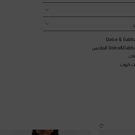
ي
بات
ات كروب