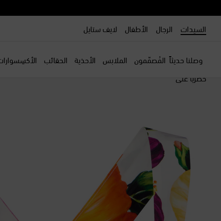
السيدات
الرجال
الأطفال
لايف ستايل
وصلنا حديثاً
المُصمّمون
الملابس
الأحذية
الحقائب
الأكسِسوارات
حصرياً على