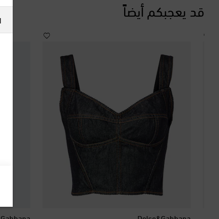
قد يعجبكم أيضاً
ا
&Gabbana
Dolce&Gabbana