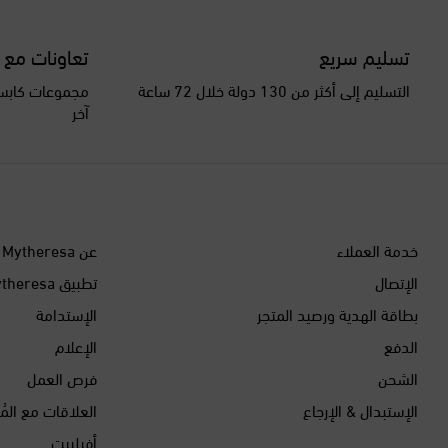
تسليم سريع
تعاونات مع 
التسليم إلى أكثر من 130 دولة خلال 72 ساعة
مجموعات كابسو
آخر
خدمة العملاء
عن Mytheresa
الإتصال
تطبيق Mytheresa
بطاقة الهدية ورصيد المتجر
الإستدامة
الدفع
الإعلام
الشحن
فرص العمل
الإستبدال & الإرجاع
العلاقات مع المُ
أفيلييت