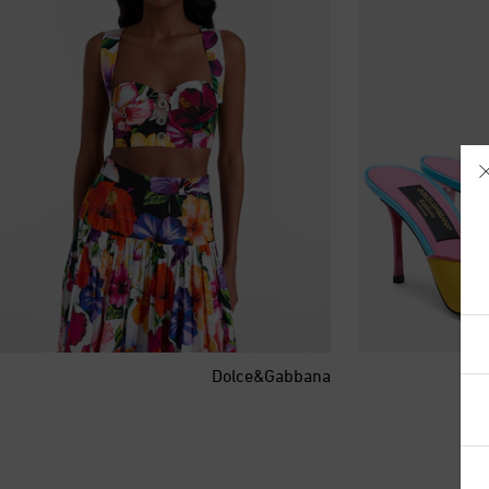
آيسلندا
Dolce&Gabbana
أذربيجان
أرمينيا