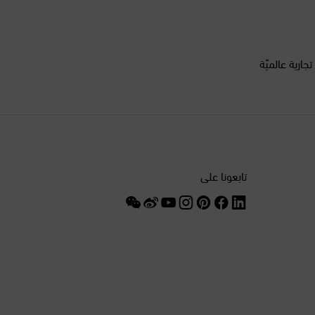
الدانمرك
السنغال
أكثر من 200 علامة تجارية عالميّة
السويد
الصين
الغابون
تابعونا على
الفلبين
الكويت
المغرب