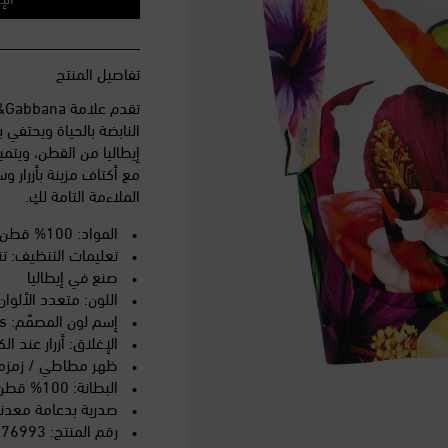
تفاصيل المنتج
النابضة بالحياة ويحتفي ب
إيطاليا من القطن، ويتم
مع أكتاف مزينة بأزرا
الملاءمة التامة لكِ.
المواد: 100% قطن
تعليمات التنظيف: 
صنع في إيطاليا
اللون: متعدد الألوان
إسم لون المصمّم: Hibiscus
الإغلاق: أزرار عند
ظهر مطاطي / زمزم
البطانة: 100% قطن
صدرية بدعامة معدني
رقم المنتج: P01176993