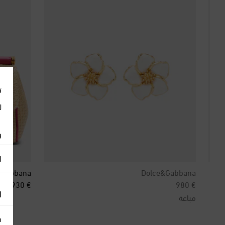
ت
ل
و
ا
&Gabbana
Dolce&Gabbana
inal price
original price
€ 2,930
€ 980
ا
مباعة
h