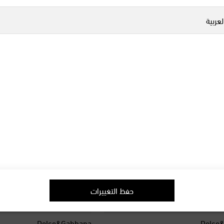
لعربية
حفظ التغييرات
Dolce&Gabbana
Dolce