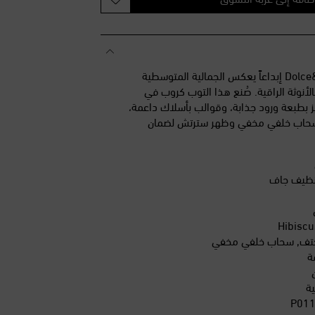
تقدم علامة Dolce&Gabbana إبداعاً يعكس الجمالية المتوسطية
الأنوثة الراقية. صُنع هذا التوب كروب في
يز بطبعة ورود جذابة، وقوالب بأسلاك داعمة،
ر وسحاب خلفي مخفي وظهر سترتش لضمان
تنظيف جاف
 الكتف, سحاب خلفي مخفي
ة
ة