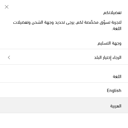
استخدموا كود الخصم FIRST10 على طلبيات تفوق 500€
تفضيلاتكم
لتجربة تسوّق مخصّصة لكم، يرجى تحديد وجهة الشحن وتفضيلات
اللغة.
Ferragamo توبات بلا أكمام
وجهة التسليم
هذه المجموعة غير متوفرة حالياً. إكتشفوا
الرجاء إختيار البلد
باقتنا من المصممين وأحدث ما وصلنا
أدناه.
اللغة
English
المصمّمون
العربية
وصلنا حديثاً