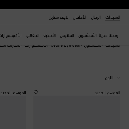
السيدات
الرجال
الأطفال
لايف ستايل
وصلنا حديثاً
المُصمّمون
الملابس
الأحذية
الحقائب
الأكسِسوارات
السيدات
المصممون
Celine Eyewear
الأكسِسوارات
النظارات ال
اللون
الموسم الجديد
الموسم الجديد