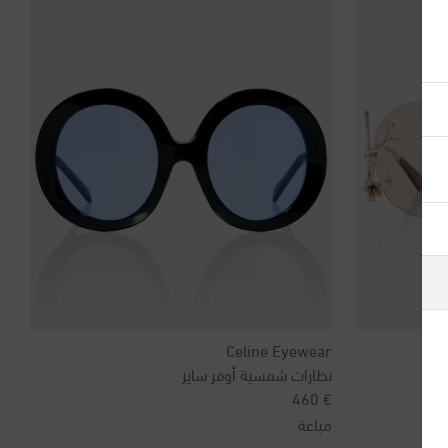
آيسلندا
أذربيجان
أرمينيا
أستراليا
ألبانيا
Celine Eyewear
ألمانيا
نظارات شمسية أوفر سايز
original price
€ 460
أنتيغوا وبربودا
مباعة