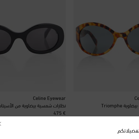
Celine Eyewear
Ce
ة Triomphe
نظارات شمسية بيضاوية من الأسيتات iomphe
original price
€ 475
فضيلاتكم
الموسم الجديد