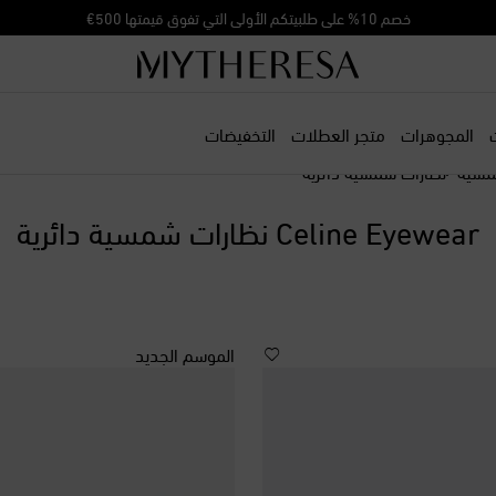
خصم 10% على طلبيتكم الأولى التي تفوق قيمتها 500€
المجوهرات
متجر العطلات
التخفيضات
شمسية
نظارات شمسية دائرية
Celine Eyewear نظارات شمسية دائرية
الموسم الجديد