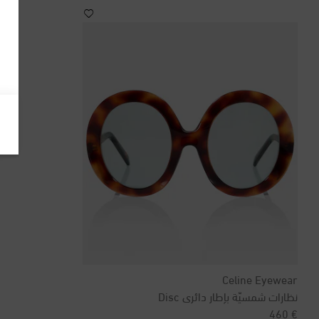
Celine Eyewear
نظارات شمسيّة بإطار دائري Disc
original price
€ 460