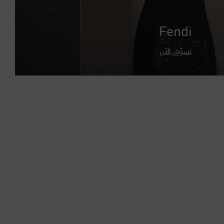
البوسنة والهرسك
Fendi
التشيك
تسوّق الآن
الجبل الأسود
الجزائر
الدانمرك
السنغال
السويد
الصين