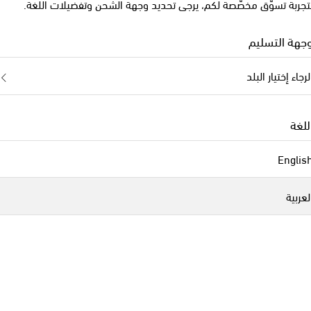
تجربة تسوّق مخصّصة لكم، يرجى تحديد وجهة الشحن وتفضيلات اللغة.
جهة التسليم
لرجاء إختيار البلد
للغة
Englis
لعربية
Celine Eyewear
Ce
Celine 3 Dot
نظارات شمسية أوفرسايز The Branch
original price
€ 1,640
مباعة