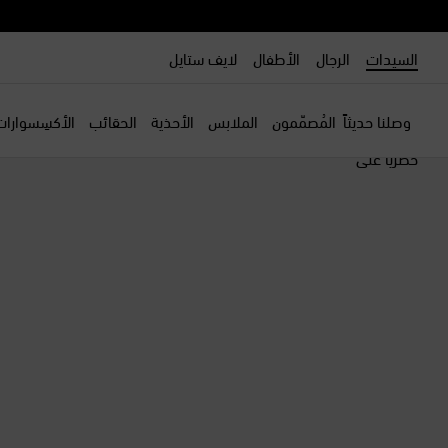
السيدات
الرجال
الأطفال
لايف ستايل
وصلنا حديثاً
المُصمّمون
الملابس
الأحذية
الحقائب
الأكسِسوارات
حصرياً على