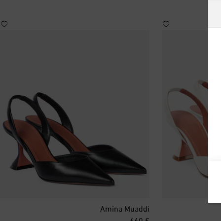
أستراليا
ألبانيا
ألمانيا
أنتيغوا وبربودا
أندورا
أورغواي
أوزبكستان
أيرلندا
Amina Muaddi
إسبانيا
original price
€ 660