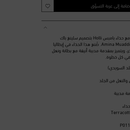
خفض
ضافة إلى عربة التسوّق
ض
ئمة الأمنيات
مة الأمنيات
تألقي بإطلالة استثنائية مع حذاء بامبس Holli بتصميم سلينغ باك
مة الأمنيات
الراقي من إبداع علامة Amina Muaddi. صُنع هذا الحذاء في إيطاليا
مة الأمنيات
ر، ويتميز بمقدمة مدببة أنيقة مع بطانة ونعل
 في كل خطوة.
لد السويدي)
ي والنعل من الجلد
مة مدببة
حذاء