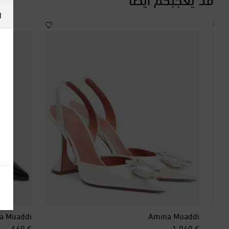
ا
a Muaddi
Amina Muaddi
inal price
original price
€ 660
€ 1,040