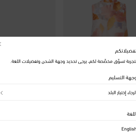
فضيلاتكم
تجربة تسوّق مخصّصة لكم، يرجى تحديد وجهة الشحن وتفضيلات اللغة.
جهة التسليم
لرجاء إختيار البلد
Christian Louboutin
original price
discount pr
orig
خصم 30%
€ 1,585
للغة
Englis