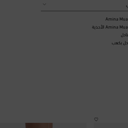
ي
ادل
دل بكعب