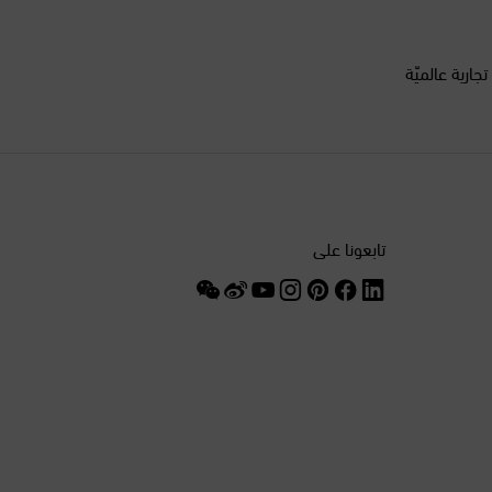
الدانمرك
السنغال
أكثر من 200 علامة تجارية عالميّة
السويد
الصين
الغابون
تابعونا على
الفلبين
الكويت
المغرب
المكسيك