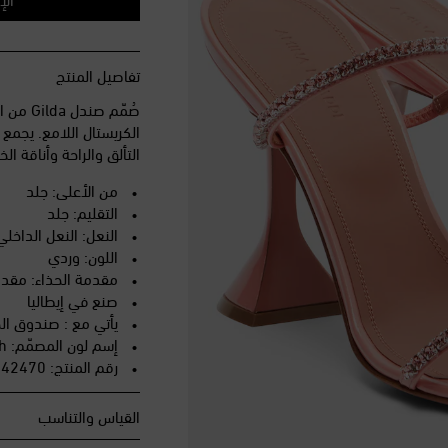
EU 40
أضف إلى قائ
EU 40.5
القطعة الأ
تفاصيل المنتج
EU 41
أضف إلى قائ
صُمّم ص
EU 41.5
أضف إلى قا
EU 42
أضف إلى قائ
التألق والراحة وأناقة ال
EU 43
أضف إلى قائ
من الأعلى: جلد
التقليم: جلد
النعل: النعل الداخل
اللون: وردي
مقدمة الحذاء: مقد
صنع في إيطاليا
يأتي مع : صندوق الحذ
إسم لون المصمّم: Pearly Peach
رقم المنتج: P01142470
القياس والتناسب