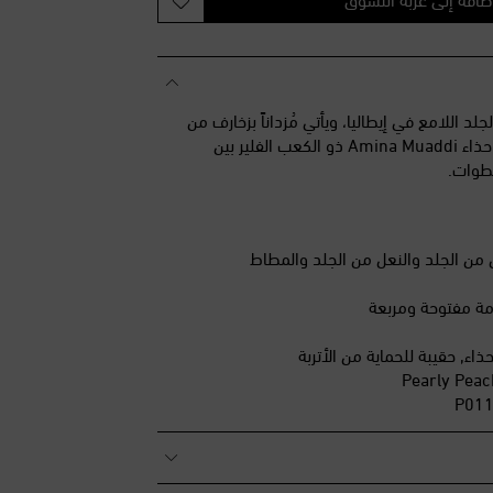
مة الأمنيات
خيرة
مة الأمنيات
ندل Gilda من الجلد اللامع في إيطاليا، ويأتي مُزداناً بزخارف من
ئمة الأمنيات
الكريستال اللامع. يجمع حذاء Amina Muaddi ذو الكعب الفلير بين
مة الأمنيات
خطوات.
مة الأمنيات
ي من الجلد والنعل من الجلد والمطاط
مة مفتوحة ومربعة
اء, حقيبة للحماية من الأتربة