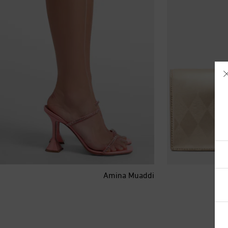
آيسلندا
أذربيجان
Amina Muaddi
أرمينيا