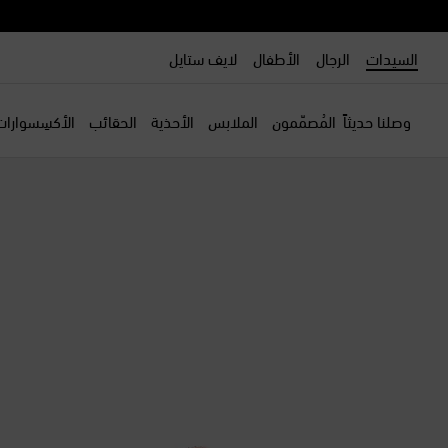
السيدات
الرجال
الأطفال
لايف ستايل
وصلنا حديثاً
المُصمّمون
الملابس
الأحذية
الحقائب
الأكسِسوارات