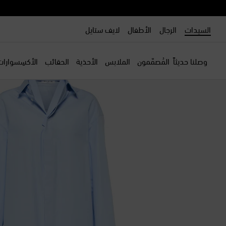
السيدات
الرجال
الأطفال
لايف ستايل
وصلنا حديثاً
المُصمّمون
الملابس
الأحذية
الحقائب
الأكسِسوارات