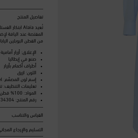
تفاصيل المنتج
تُعيد Alaïa ابت
المقتصة عند الياقة لإض
من القطن البوبلين اليا
الإغلاق: أزرار أمامي
صنع في إيطاليا
أطراف أكمام بأزرار
اللون: ازرق
إسم لون المصمّم: Ciel
تعليمات التنظيف: 
المواد: 100% قطن
رقم المنتج: P00634304
القياس والتناسب
التسليم والإرجاع المجان