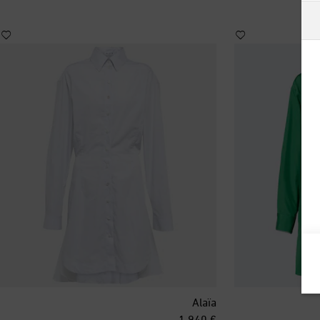
أستراليا
ألبانيا
ألمانيا
أنتيغوا وبربودا
أندورا
أورغواي
أوزبكستان
أيرلندا
Alaïa
إسبانيا
original price
€ 1,940