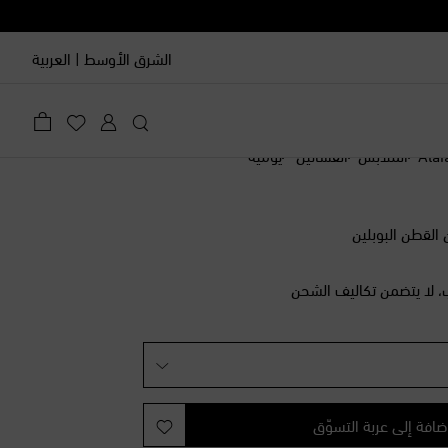
الشرق الأوسط
|
العربية
Alaï
الملابس
الفساتين
يوميّة
ليه
لقطن البوبلين
لأخيرة
 قائمة الأمنيات
، لا يتضمن تكاليف الشحن
نخفض
الأخيرة
لى قائمة الأمنيات
ضافة إلى عربة التسوّق