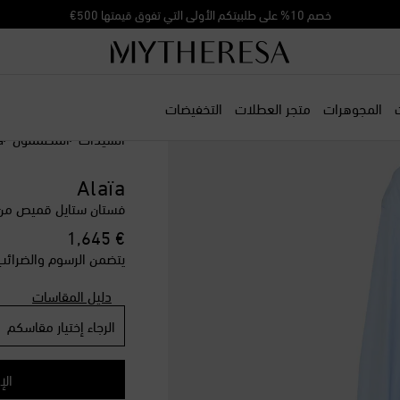
خصم 10% على طلبيتكم الأولى التي تفوق قيمتها 500€
المجوهرات
متجر العطلات
التخفيضات
السيدات
المصممون
a
Alaïa
يناسب القياس المشار إ
فستان ستايل قميص من ا
FR 36 / S
القطعة ا
original price
€ 1,645
FR 38 / M
أضف إلى
يتضمن الرسوم والضرائب
FR 40 / L
تخزين م
دليل المقاسات
FR 42 / XL
القطعة 
FR 44 / XL+
الرجاء إختيار مقاسكم
أضف إ
الإ