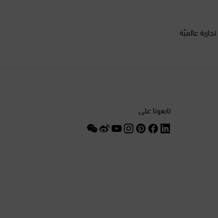
الدانمرك
السنغال
أكثر من 200 علامة تجارية عالميّة
السويد
الصين
الغابون
تابعونا على
الفلبين
الكويت
المغرب
المكسيك