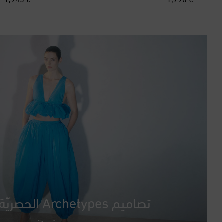
تصاميم Archetypes الحصريّة من Alaïa