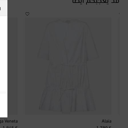
ا
ga Veneta
Alaïa
inal price
original price
€ 1,945
€ 1,790