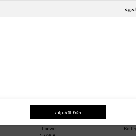
لعربية
حفظ التغييرات
Loewe
Botte
original price
orig
€ 1,405