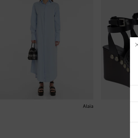
آيسلندا
أذربيجان
Alaïa
أرمينيا