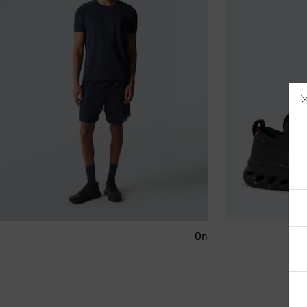
آيسلندا
أذربيجان
On
أرمينيا