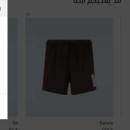
ا
On
Satisfy
inal price
original price
€ 81
€ 150