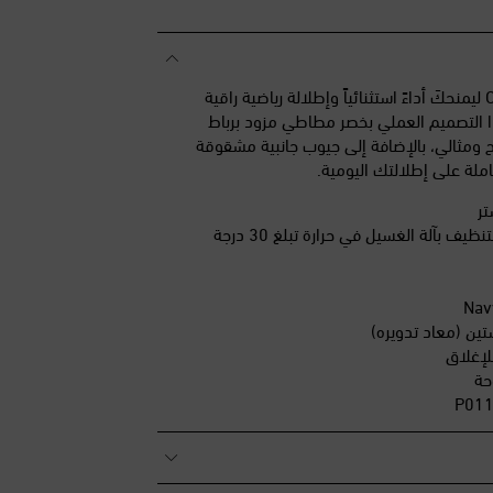
صُمم شورت Volt من On ليمنحكَ أداءً استثنائياً وإطلالة رياضية راقية
ا التصميم العملي بخصر مطاطي مزود برباط
ومثالي، بالإضافة إلى جيوب جانبية مشقوقة
لة على إطلالتك اليومية.
يف بآلة الغسيل في حرارة تبلغ 30 درجة
لإغلاق
حة