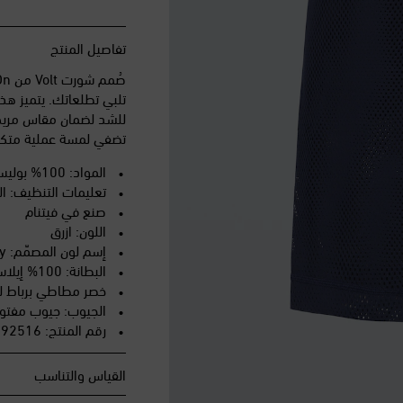
تفاصيل المنتج
تلبي تطلعاتك. يتميز هذ
للشد لضمان مقاس مريح 
تضفي لمسة عملية متكام
المواد: 100% بوليستر
تعليمات التنظيف: التنظ
صنع في فيتنام
اللون: ازرق
إسم لون المصمّم: Navy
البطانة: 100% إيلاستين (معاد تدويره)
خصر مطاطي برباط ل
الجيوب: جيوب مفتو
رقم المنتج: P01192516
القياس والتناسب