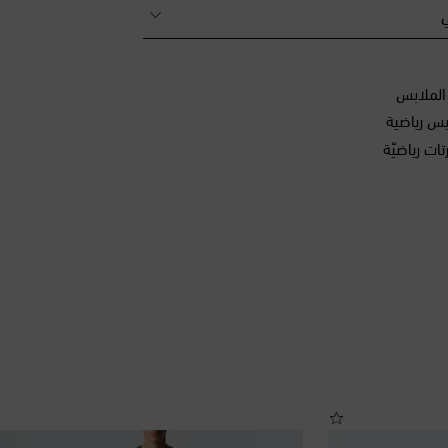
ي
س رياضية
ت رياضيّة