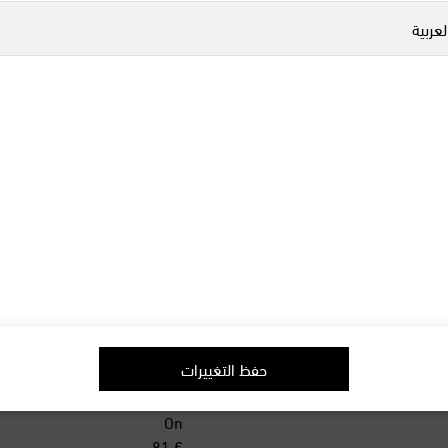
لعربية
حفظ التغييرات
On
original price
orig
€ 81