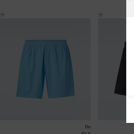
أستراليا
ألبانيا
ألمانيا
أنتيغوا وبربودا
أندورا
أورغواي
أوزبكستان
أيرلندا
On
إسبانيا
original price
€ 81