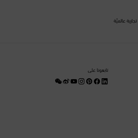
الدانمرك
السنغال
أكثر من 200 علامة تجارية عالميّة
السويد
الصين
الغابون
تابعونا على
الفلبين
الكويت
المغرب
المكسيك