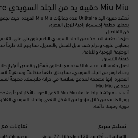
Miu Miu حقيبة يد من الجلد السويدي Utilitaire
تُجسّد حقيبة اليد itaire
يجعلها قطعة إكسسوار راقية للرجل العصري.
فن التفاصيل
صُنِعت حقيبة اليد هذه من الجلد السويدي الناعم بلون بني غني، لتق
بمقابض علوية وحزام كتف قابل للفصل والتعديل، مما يتيح لك طرقاً متعد
الوظيفة اليومية والأناقة.
كيفيّة التنسيق
احمل حقيبة اليد Utilitaire هذه مع بنطلون مُفصّ
وحذاء لوفر من الجلد السويدي، مما يخلق طقماً متكاملاً ومصقولاً لاستك
القصيرة. إنها مصممة لتندمج بسلاسة في خزانة ملابسك، مضيفةً لمسة 
نبذة عن Miu Miu
أسست ميوتشيا برادا علامة Miu Miu لتكو
فورية وقيمة دائمة.
تسليم سريع
تعاونات مع 
التسليم إلى أكثر من 130 دولة خلال 72 ساعة
مجموعات كابسو