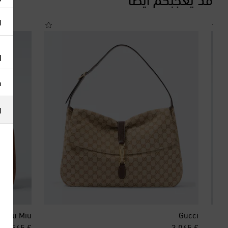
ا
ا
h
ا
Miu Miu
Gucci
inal price
original price
€ 3,545
€ 3,045