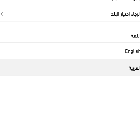
لرجاء إختيار البلد
للغة
Englis
لعربية
Balenciaga
original price
orig
€ 2,850