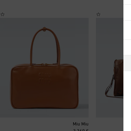
آيسلندا
أذربيجان
أرمينيا
أستراليا
ألبانيا
ألمانيا
أنتيغوا وبربودا
أندورا
Miu Miu
original price
€ 3,360