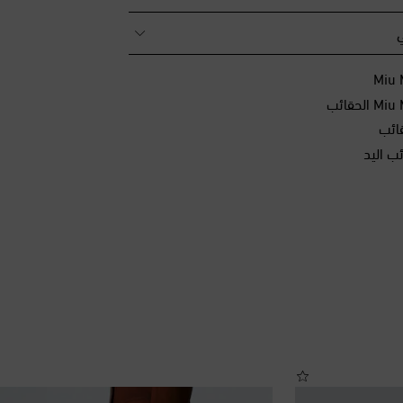
ي
ائب
ب اليد