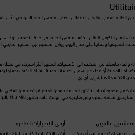
Util هذه جماليّات Miu Miu الفريدة، حيث تجمع بين الطابع العملي والرقي الانتقائي. يضفي ملمس ال
دم دراسة في التكوين الراقي. يخفف ملمس الخامة من حدة التصميم الهندسي،
دة لتنسيقها وحملها على مدار اليوم. يوازن التصميم بين المظهر الخارجي ا
ل وقميص أنيق لإطلالة واثقة تناسبك من المكتب إلى الأمسيات. لمظهر أكثر استرخاء ف
شاف المدينة أو غداء غير رسمي. طبيعة الحقيبة القابلة للتكيف تجعلها رفيقاً
من الفخامة العملية إلى أي زي.
ن الصوت الأكثر تمرداً وشخصية ضمن مجموعة برادا. تشتهر العلامة بروحها المتحررة وتصميم
روح العلامة من 
مصمّمين عالميين
أرقى الإختيارات الفاخرة
ل حصرية لن تجدوها في أي مكان
أرقى الإختيارات ل