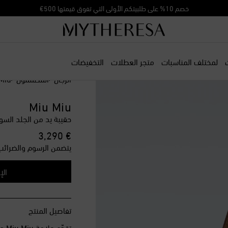
خصم 10% على طلبيتكم الأولى التي تفوق قيمتها 500€
لمختلف المناسبات
متجر العطلات
التخفيضات
الرجال
المصممون
Miu
Miu Miu
حقيبة يد من الجلد السويدي aire
original price
€ 3,290
يتضمن الرسوم والضرائب
الإ
تفاصيل المنتج