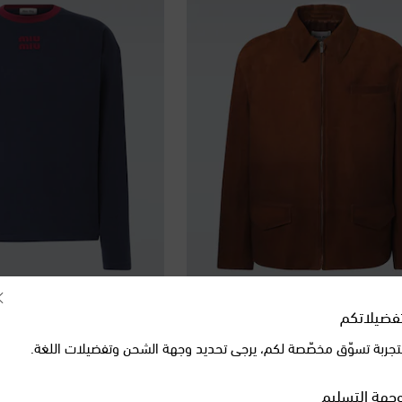
Miu Miu
فضيلاتكم
original price
orig
€ 775
تجربة تسوّق مخصّصة لكم، يرجى تحديد وجهة الشحن وتفضيلات اللغة.
جهة التسليم