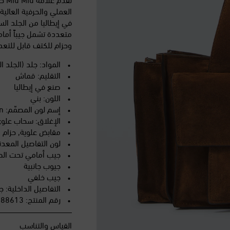
العملي والحرفية العالية
في إيطاليا من الجلد ا
متعددة تشمل جيباً أمامي
وحزام للكتف قابل للتع
المواد: جلد (الجلد 
التقليم: قماش
صنع في إيطاليا
اللون: بني
إسم لون المصمّم: James Brown
الإغلاق: سحاب علو
مقابض علوية, حزام 
لون التفاصيل المعدن
جيب أمامي تحت الط
جيوب جانبية
جيب خلفي
التفاصيل الداخلية:
رقم المنتج: P01188613
القياس والتناسب