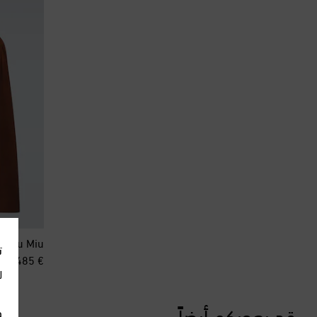
Miu Miu
ت
inal price
€ 6,485
ل
قد يعجبكم أيضاً
و