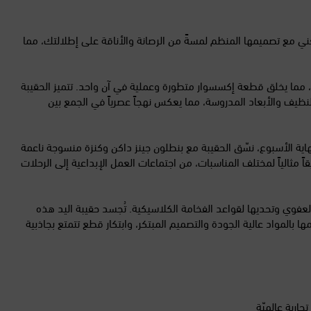
التشيك
جلد السويدي البُني الغني مع تصميمها المنظم لمسةً من الرصانة والأناقة على إطلالتك، مما
الجبل الأسود
 مما يخلق قطعة إكسسوار متطورة وعملية في آن واحد. تتميز الحقيبة
الجزائر
لنظيف والأبعاد المدروسة، مما يعكس نهجاً عصرياً في الجمع بين
الدانمرك
ي عطلة نهاية الأسبوع، نسّق الحقيبة مع بنطلون جينز داكن وكنزة منسوجة ناعمة
 مثالياً لمختلف المناسبات، من اجتماعات العمل الإبداعية إلى الرحلات
السنغال
ها الفكري والعفوي وتحديها لقواعد الفخامة الكلاسيكية. تُجسد حقيبة اليد هذه
السويد
خلال مزجها بين الشكل النفعي والجلد السويدي الفاخر، مما يخلق قطعة عملية وغير تقليدية في الوقت ذاته. تشتهر Miu Miu بالتزامها بالمواد عالية الجودة والتصميم المبتكر، وابتكار قطع تتمتع بجاذبية
الصين
الغابون
أكثر من 200 علامة تجارية عالميّة