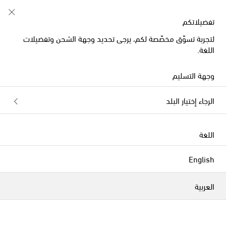
خصم 10% على طلبيتكم الأولى على قطع مُختارة
تفضيلاتكم
لتجربة تسوّق مخصّصة لكم، يرجى تحديد وجهة الشحن وتفضيلات
اللغة.
Jacquemus أحذية اللوفر
وجهة التسليم
هذه المجموعة غير متوفرة حالياً. إكتشفوا
الرجاء إختيار البلد
باقتنا من المصممين وأحدث ما وصلنا
أدناه.
اللغة
English
المصمّمون
العربية
وصلنا حديثاً