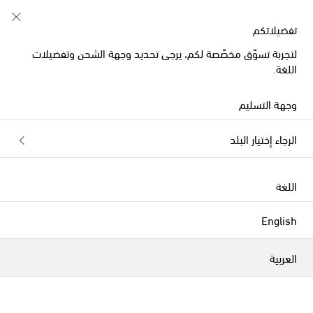
استخدموا كود الخصم FIRST10 على طلبيات تفوق 500€
تفضيلاتكم
لتجربة تسوّق مخصّصة لكم، يرجى تحديد وجهة الشحن وتفضيلات
اللغة.
Jacquemus تي شيرتات
وجهة التسليم
الفلاتر
التصنيف بحسب
الرجاء إختيار البلد
جديدنا
جديدنا
اللغة
English
العربية