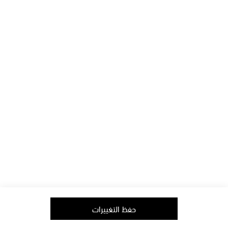
الدفع
الإعلام
الشحن
فرص العمل
الإستبدال & الإرجاع
العلاقات مع المُستثمرين
أفيلييت
الشروط والأحكام
حماية البيانات
الطبعة
تابعونا على
copyright © 2006-2026
mytheresa.com
حفظ التغييرات