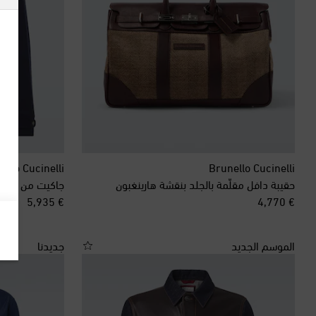
ello Cucinelli
Brunello Cucinelli
حقيبة دافل مقلّمة بالجلد بنقشة هارينغبون
جاكيت من الصو
original price
original price
€ 5,935
€ 4,770
الموسم الجديد
جديدنا