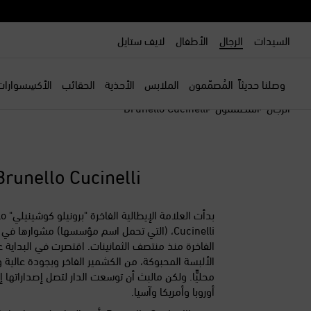
السيدات
الرجال
الأطفال
لايف ستايل
وصلنا حديثاً
المُصمّمون
الملابس
الأحذية
الحقائب
الأكسِسوارات
الرجال
المصممون
Brunello Cucinelli
Brunello Cucinelli
بدأت العل
Cucinelli، (التي تحمل اسم مؤسسها) مشوارها في ع
الفاخرة منذ منتصف الثمانينات. اقتصرت في البداية 
الألبسة المحبوكة، من الكشمير الفاخر وبجودة عالية و
محليًّا. ولكن مالبث أن توسعت الدار لتصل إصداراتها 
أوروبا وأمريكا وآسيا.