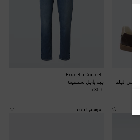
ألبانيا
ألمانيا
أنتيغوا وبربودا
أندورا
أورغواي
Brunello Cucinelli
اف من الجلد
جينز بأرجل مستقيمة
original price
أوزبكستان
€ 730
أيرلندا
الموسم الجديد
إسبانيا
إستونيا