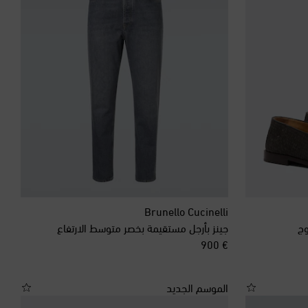
البحرين
البرازيل
البرتغال
البوسنة والهرسك
التشيك
الجبل الأسود
Brunello Cucinelli
وج
جينز بأرجل مستقيمة بخصر متوسط الارتفاع
original price
€ 900
الجزائر
الدانمرك
الموسم الجديد