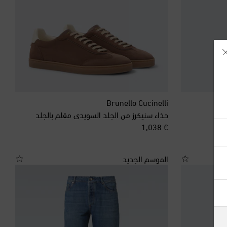
Brunello Cucinelli
حذاء سنيكرز من الجلد السويدي مقلم بالجلد
آيسلندا
original price
€ 1,038
أذربيجان
الموسم الجديد
أرمينيا
أستراليا