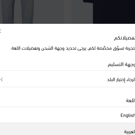
فضيلاتكم
تجربة تسوّق مخصّصة لكم، يرجى تحديد وجهة الشحن وتفضيلات اللغة.
Brunello Cucinelli
Brun
جهة التسليم
لقطن البيكيه بلوغو
جينز ممزق بقصة مستقيمة
original price
€ 1,120
لرجاء إختيار البلد
الموسم الجديد
للغة
Englis
لعربية