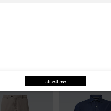
Brunello Cucinelli
Brun
ف مقلمة بالجلد
حذاء سنيكرز من الجلد السويدي بحو
original price
€ 1,105
حفظ التغييرات
الموسم الجديد