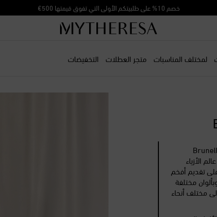
خصم 10% على طلبيتكم الأولى التي تفوق قيمتها 500€
لمختلف المناسبات
متجر العطلات
التخفيضات
امة الإيطالية الفاخرة "برونيلو كوشينيلي" Brunello
الم الأزياء
على تقديم أفخم
بألوان مختلفة
إلى مختلف أنحاء