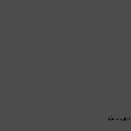
الأرجنتين
الأردن
الإكوادور
الإمارات العربية المتحدة
البحرين
البرازيل
البرتغال
أكثر من 200 علامة تجارية عالميّة
البوسنة والهرسك