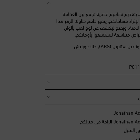
يشتهر Jonathan Adler بتقديم تصاميم عصرية تجمع بين الفخامة
 لإثراء مساحاتكم. يتميز طقم طاولة الزهر هذا
لافتة، ويفتح ليكشف عن لوح لعب بألوان
راص متناسقة لتستمتعوا بأوقاتكم.
تايرين (ABS), طلاء ورنيش
ي
 المنزل
ب