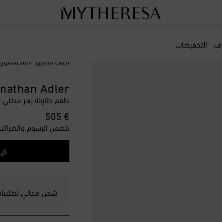
رف
التخفيضات
لايف ستايل
المصممون
nathan Adler
طقم طاولة زهر مطلي باللاكيه
original price
€ 505
يتضمن الرسوم والضرائب
الإ
شحن مجاني لطلبيات ت