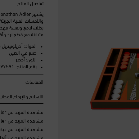
تفاصيل المنتج
واللمسات الفنية الجريئة
بطلاء لامع ونقشة فهد 
متباينة مع قطع نرد وأق
المواد: أكريلونيتريل بوتادين س
صنع في الصين
اللون: أخضر
رقم المنتج: P01197591
المقاسات
التسليم والإرجاع المجان
مشاهدة المزيد من Jonathan Adler
مشاهدة المزيد من Jonathan Adler الراحة في منزلكم
مشاهدة المزيد من ديكور
مشاهدة المزيد من ألعا