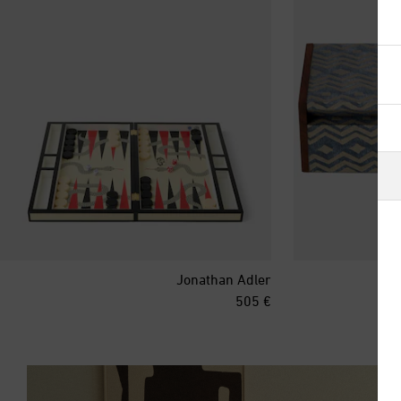
آيسلندا
أذربيجان
أرمينيا
أستراليا
ألبانيا
ألمانيا
Jonathan Adler
أنتيغوا وبربودا
original price
€ 505
أندورا
أورغواي