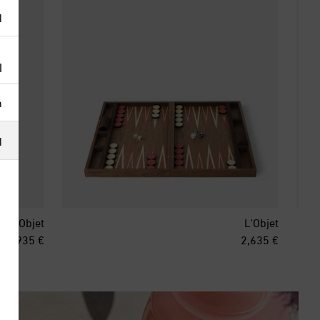
ا
ا
h
ا
L'Objet
L'Objet
inal price
original price
€ 935
€ 2,635