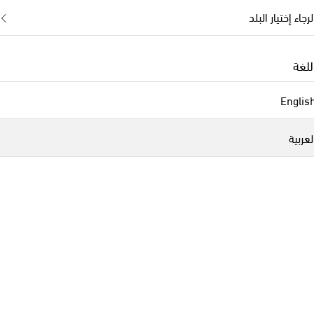
لرجاء إختيار البلد
للغة
Englis
لعربية
L'Objet
original price
orig
€ 825