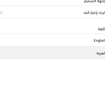
جهة التسليم
لرجاء إختيار البلد
للغة
Englis
لعربية
B
لقد تصفّحتم 10 من إجمالي 10 من المنتجات