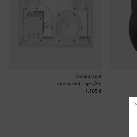
Transparent
مكبّر صوت Transparent
original price
€ 1,105