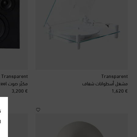
Transparent
Transparent
مشغل أسطوانات شفاف
مكبّر صوت Steel
original price
original price
€ 3,200
€ 1,620
ت
ل