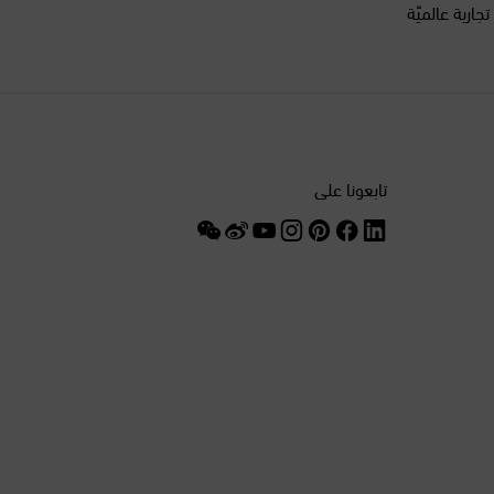
أكثر من 200 علامة تجارية عالميّة
التشيك
الجبل الأسود
الجزائر
تابعونا على
الدانمرك
السنغال
السويد
الصين
الغابون