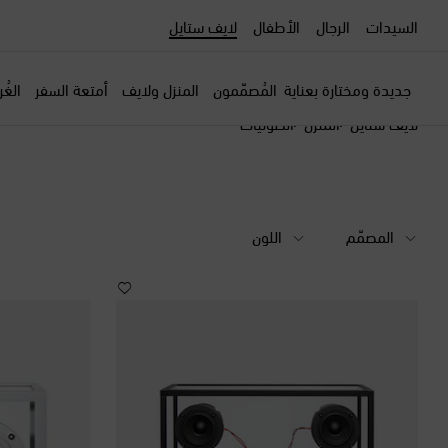
السيدات
الرجال
الأطفال
لايف ستايل
جديدة ومختارة بعناية
المُصمّمون
المنزل ولايف
أمتعة السفر
الغُ
لايف ستايل
المنزل
الصوتيات
المصمّم
اللون