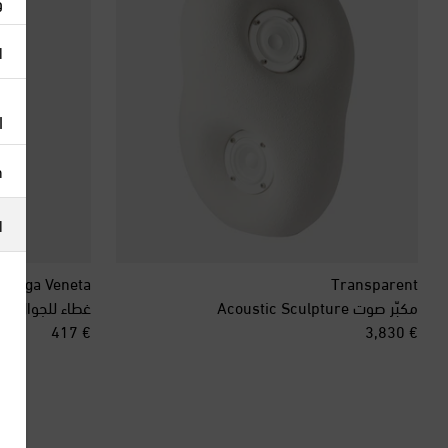
و
ا
ا
h
ا
ottega Veneta
Transparent
مكبّر صوت Acoustic Sculpture
غطاء للجوال iPhone XS/S من الجلد المضفر
original price
original price
€ 417
€ 3,830