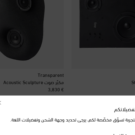
Transparent
مكبّر صوت Acoustic Sculpture
original price
€ 3,830
فضيلاتكم
تجربة تسوّق مخصّصة لكم، يرجى تحديد وجهة الشحن وتفضيلات اللغة.