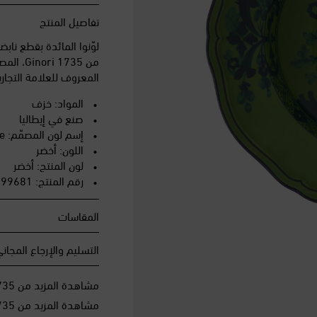
تفاصيل المنتج
المعروف للعلامة التجاري
المواد: خزف
صنع في إيطاليا
إسم لون المصمّم: Malachite
اللون: أخضر
لون المنتج: أخضر
رقم المنتج: P01099681
المقاسات
التسليم والإرجاع المجان
مشاهدة المزيد من Ginori 1735
مشاهدة المزيد من Ginori 1735 الراحة في منزلكم