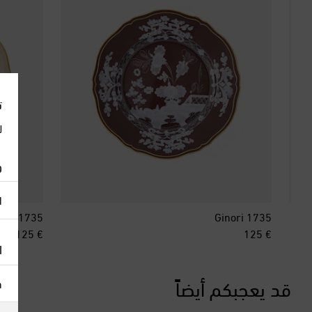
ت
ل
و
ا
nori 1735
Ginori 1735
inal price
original price
€ 125
€ 125
ا
قد يعجبكم أيضاً
h