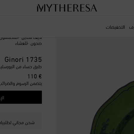
رف
التخفيضات
لايف ستايل
المصممون
صحون
للعشاء
Ginori 1735
طبق حساء من البورسلين بورود liano
original price
€ 110
يتضمن الرسوم والضرائب
الإ
شحن مجاني لطلبيات ت