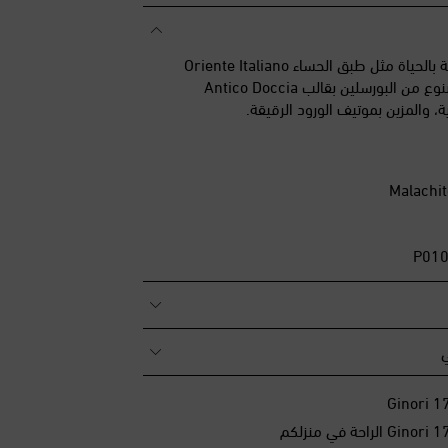
لوّنوا المائدة بقطع نابضة بالحياة مثل طبق الحساء Oriente Italiano
من Ginori 1735، المصنوع من البورسلين بقالب Antico Doccia
ة، والمزين بموتيف الورود الرقيقة.
ي