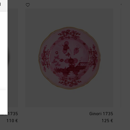
ا
nori 1735
Ginori 1735
inal price
original price
€ 110
€ 125