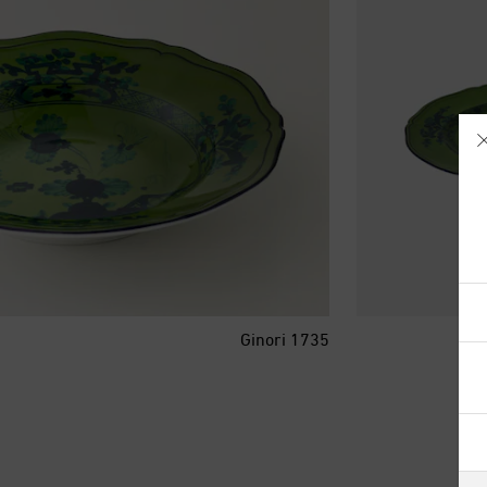
آيسلندا
Ginori 1735
أذربيجان
أرمينيا
أستراليا