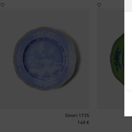
ألبانيا
ألمانيا
أنتيغوا وبربودا
أندورا
أورغواي
أوزبكستان
أيرلندا
Ginori 1735
original price
€ 140
إسبانيا