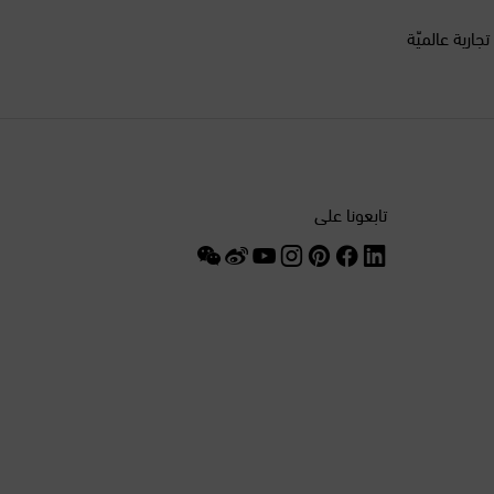
أكثر من 200 علامة تجارية عالميّة
السنغال
السويد
الصين
تابعونا على
الغابون
الفلبين
الكويت
المغرب
المكسيك