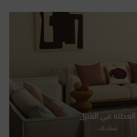
إستونيا
إسرائيل
إندونيسيا
إيرلندا الشمالية
إيطاليا
الأرجنتين
الأردن
العطلة في المنزل
الإكوادور
تسوّق الآن