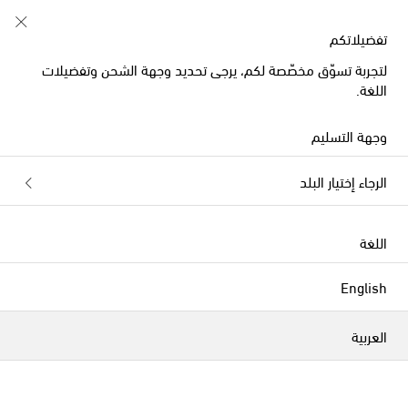
تفضيلاتكم
لتجربة تسوّق مخصّصة لكم، يرجى تحديد وجهة الشحن وتفضيلات
اللغة.
وجهة التسليم
شركة Louis Poulsen هي شركة رائدة في مجال تصميم
الرجاء إختيار البلد
الإضاءة منذ 150 عاماً. أسس لويس بولسن الشركة في
كوبنهاغن عام 1874، وتعاون مع مصممين ومهندسين
معماريين وفنانين منذ البداية - ومن أشهرهم بول هينينغسن
اللغة
Poul Henningsen، وأرنه جاكوبسن Arne Jacobsen، وفيرنر
بانتون Verner Panton - لتحقيق رؤيته المضيئة. في السنوات
الفلاتر
التصنيف بحسب
الأخيرة، عملت العلامة التجارية بجد على تصميم مصابيح تُضفي
English
أقصى قدر من الضوء وتقلل من الوهج، مع تجاوز الحدود بكل
جرأة عند تصميم الأشكال.
الموسم الجديد
العربية