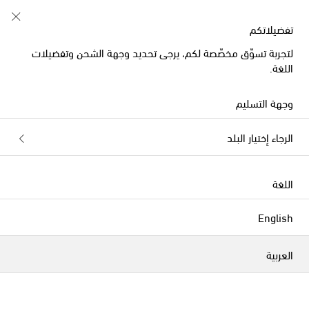
تفضيلاتكم
لتجربة تسوّق مخصّصة لكم، يرجى تحديد وجهة الشحن وتفضيلات
اللغة.
وجهة التسليم
تتمتع مجموعات L'Objet، إحدى العلامات التجارية المتخصّصة
الرجاء إختيار البلد
في مجال اللايف ستايل والتي تقدّم أدوات مائدة وأكسِسوارات
منزلية وديكورات منزلية فاخرة، بنفس القدر من الفخامة
والعملية. تجمع العلامة الأحجار والمعادن شبه الكريمة مع
اللغة
تقنيات الحرفيين لابتكار قطع حديثة بتأثير حرفي قديم.
الفلاتر
التصنيف بحسب
English
الموسم الجديد
الموسم الجديد
العربية