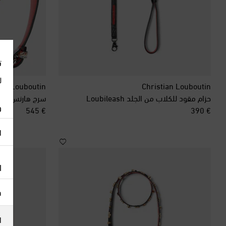
ت
ل
ian Louboutin
Christian Louboutin
حزام مقود للكلاب من الجلد Loubileash
و
original price
original price
€ 545
€ 390
ا
ا
h
ا