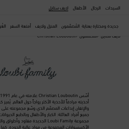
السيدات
الرجال
الأطفال
لايف ستايل
جديدة ومختارة بعناية
المُصمّمون
المنزل ولايف
أمتعة السفر
الغُ
لايف ستايل
المصممون
Christian Louboutin
أحذيته مرادفاً للأحذية الأكثر رواجاً حول العالم. يُمي
والإتقان إبداعات المصمّم الذي وسّع مجموعته على 
جميع أفراد العائلة: الكبار والأطفال وبالطبع الحيوانا
مجموعة Loubi Family الجديدة مقاود وأطوا
الأكسِسوارات المصنوعة من مواد عالية الجودة. كما تب