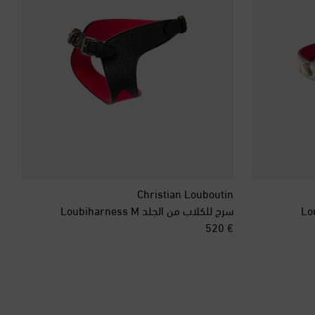
البحرين
البرازيل
البرتغال
البوسنة والهرسك
التشيك
Christian Louboutin
سرج للكلاب من الجلد Loubiharness M
الجبل الأسود
original price
€ 520
الجزائر
الدانمرك