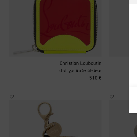
ألبانيا
ألمانيا
أنتيغوا وبربودا
أندورا
Christian Louboutin
محفظة حقيبة من الجلد
أورغواي
original price
€ 510
أوزبكستان
أيرلندا
إسبانيا
إستونيا