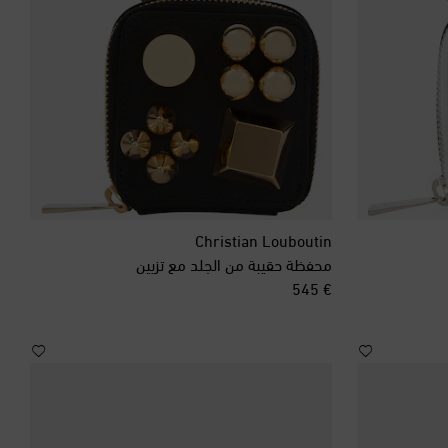
إسرائيل
إندونيسيا
إيرلندا الشمالية
إيطاليا
Christian Louboutin
محفظة حقيبة من الجلد مع تزيين
الأرجنتين
original price
€ 545
الأردن
الإكوادور
الإمارات العربية المتحدة