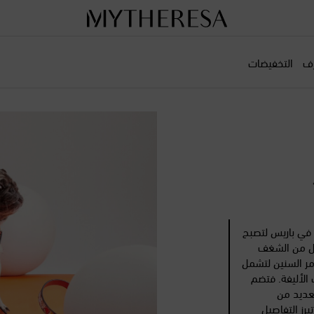
رف
التخفيضات
أسّس Christian Louboutin علامته في عام 1991 في باريس لتصبح
ز كل من الشغف
مر السنين لتشمل
ت الأليفة. فتضم
ق والعديد من
رز التفاصيل