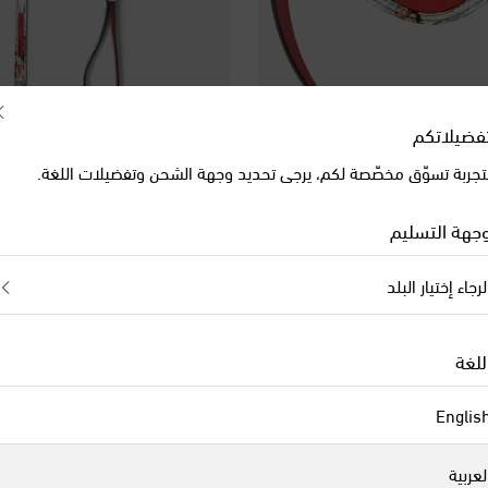
فضيلاتكم
تجربة تسوّق مخصّصة لكم، يرجى تحديد وجهة الشحن وتفضيلات اللغة.
Christian Louboutin
Christ
سرج هارنس للكلاب من الجلد بطبعات Loubiharness
مقود للكلاب من الجلد بطبعات Loubileash
جهة التسليم
original price
€ 435
لرجاء إختيار البلد
للغة
Englis
لعربية