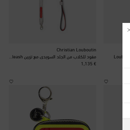
Christian Louboutin
مقود للكلاب من الجلد السويدي مع تزيين Loubileash
original price
€ 1,135
آيسلندا
أذربيجان
أرمينيا
أستراليا