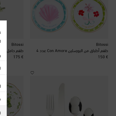
ت
ل
Bitossi
Bitossi
طقم أطباق من البورسلين Con Amore عدد 4
طقم حامل شموع عدد 2 من الس
و
original price
original price
€ 175
€ 150
ا
ا
h
ا