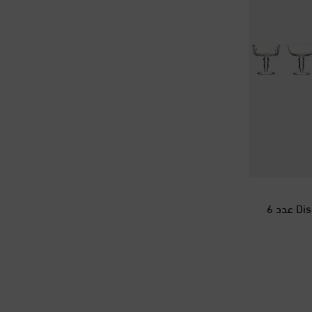
البحرين
البرازيل
البرتغال
البوسنة والهرسك
التشيك
الجبل الأسود
الجزائر
الدانمرك