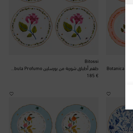
ألبانيا
ألمانيا
أنتيغوا وبربودا
أندورا
Bitossi
طقم أطباق شوربة من بورسلين Fabula Profumo عدد 4
أورغواي
original price
€ 185
أوزبكستان
أيرلندا
إسبانيا
إستونيا