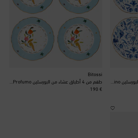
إسرائيل
إندونيسيا
إيرلندا الشمالية
إيطاليا
Bitossi
طقم مُكون من 4 أطباق عشاء من البورسلين Marino
طقم من 4 أطباق عشاء من البورسلين Fabula Profumo
الأرجنتين
original price
€ 190
الأردن
الإكوادور
الإمارات العربية المتحدة