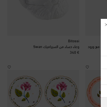
Bitossi
وعاء حساء من السيراميك Swan
original price
€ 340
آيسلندا
أذربيجان
أرمينيا
أستراليا