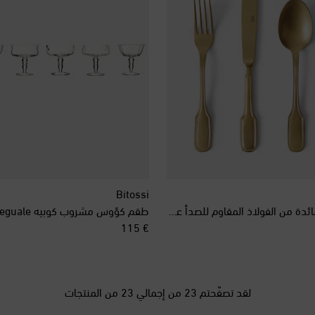
Bitossi
طقم أدوات للمائدة من الفولاذ المقاوم للصدأ عدد 24
طقم كؤوس مشروب كوبيه Diseguale عدد 6
original price
€ 115
لقد تصفّحتم 23 من إجمالي 23 من المنتجات