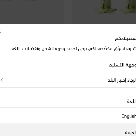
فضيلاتكم
تجربة تسوّق مخصّصة لكم، يرجى تحديد وجهة الشحن وتفضيلات اللغة.
Bitossi
يراميك مع ورود
طقم حامل شموع عدد 2 من السيراميك مع ورود
جهة التسليم
original price
€ 100
لرجاء إختيار البلد
للغة
Englis
لعربية