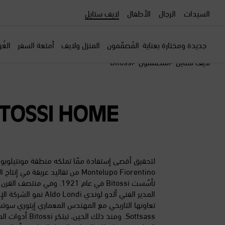
السيدات
الرجال
الأطفال
لايف ستايل
جديدة ومختارة بعناية
المُصمّمون
المنزل ولايف
أمتعة السفر
الغُ
لايف ستايل
المصممون
Bitossi
لتحقيق أقصى إستفادة ممّا تملكه منطقة مونتيلوبو ف
Montelupo Fiorentino من تقاليد عريقة في إ
تأسّست Bitossi في عام 1921. وفي من
المدير الفني ألدو لوندي  Londi
Sottsass. ومنذ ذلك الحين، 