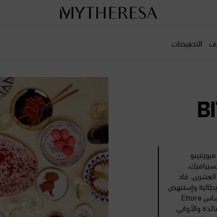
رف
التخفيضات
يورنتينو
نتاج السيراميك،
تصف القرن العشرين، قاد
Aldo نمو الشركة الإيطالية وإستنهض
تعاونها التاريخي مع المهندس المعماري إيتوري سوتساس Ettore
تبتكر Bitossi أدوات المائدة والأواني