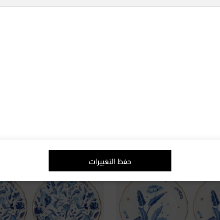
Bitossi
الخزف Eden عدد 4
طقم من 4 أطباق شوربة بورسلين Botanica Rosa
original price
€ 190
حفظ التغييرات