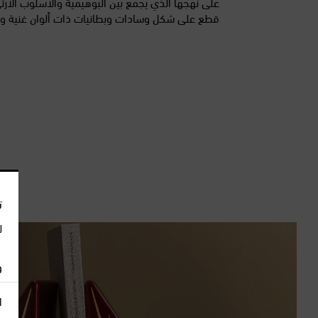
على نهجها الذي يجمع بين البوهيمية والأسلوب الآرت
قطع على شكل وسادات وبطانيات ذات ألوان غنية وأه
ت
ل
و
ا