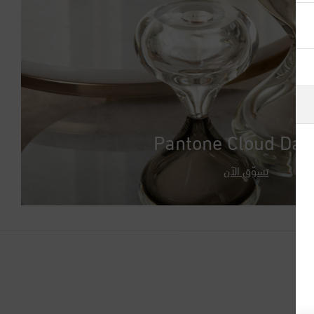
أذربيجان
أرمينيا
أستراليا
ألبانيا
Pantone Cloud Dan
ألمانيا
تسوّق الآن
أنتيغوا وبربودا
أندورا
أورغواي
أوزبكستان