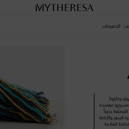
رف
التخفيضات
لأخوة "نيكولو وكارلوتا
 بدأت العلامة مسيرتها معتمدة
لمصنّعة يدوياً
 السفر والأناقة
تحافظ العلامة