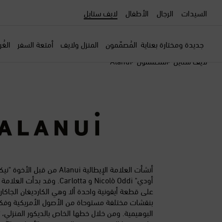
السيدات
الرجال
الأطفال
لايف ستايل
جديدة ومختارة بعناية
المُصمّمون
المنزل ولايف
أمتعة السفر
الغُ
لايف ستايل
المصممون
Alanui
أنشأت العلامة الإيطالية Alanui من قبل ا
أودي" Nicolò Oddi و Carlotta. وقد
على قطعة أيقونية واحدة ألا وهي الكارديغان الجاكار ا
بنقشات مختلفة مستوحاة من الأصول الأمريكية وفكرة
البوهيمية. ومن خلال خطها الخاص بالديكور المنزلي، 