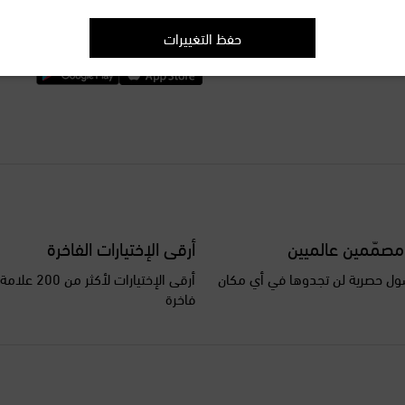
الطريقة الأفضل للتسوّق
حمّلوا تطبيق Mytheresa
حفظ التغييرات
مصمّمين عالميين
أرقى الإختيارات الفاخرة
ل حصرية لن تجدوها في أي مكان
أرقى الإختيارات ل
فاخرة