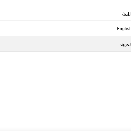
للغة
Englis
لعربية
cer
مزيد