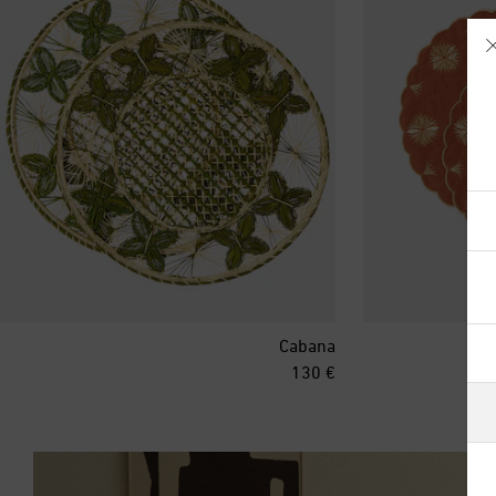
آيسلندا
أذربيجان
أرمينيا
Cabana
original price
€ 130
أستراليا
ألبانيا