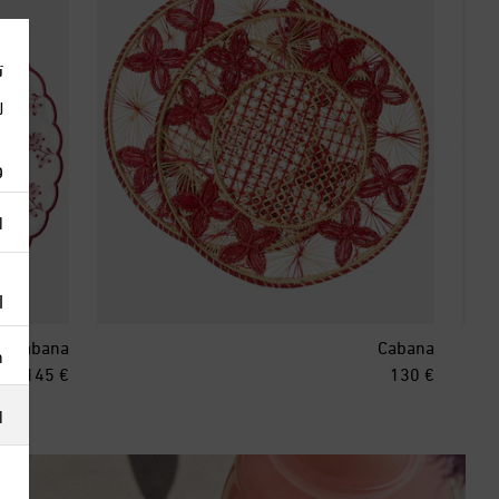
ت
ل
و
ا
ا
Cabana
Cabana
h
inal price
original price
€ 145
€ 130
ا