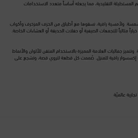
يم المستطيلة التقليدية، مما يجعله أساساً متعدد الاستخدامات
البرازيل
مشمسة. ولأمسية راقية، نسقوها مع أطباق من الخزف المزخرف وأكواب
البرتغال
ياراً مثالياً للتجمعات الصيفية أو حفلات الحديقة أو العشاءات الخاصة.
البوسنة والهرسك
ريخية. وتتميز جماليات العلامة المميزة بالاستخدام المتقن للألوان والأنماط
قطعة إكسسوار راقية للمنزل. صُممت كل قطعة لتروي قصة، وتشجع على
التشيك
الجبل الأسود
الجزائر
أكثر من 200 علامة تجارية عالميّة
الدانمرك
السنغال