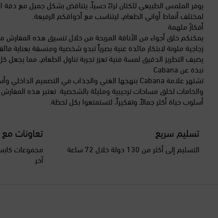
يوفر الملمس الطبيعي للكتان ثراءً حسياً، يتناقض بشكل جميل مع دقة ال
لمختلف أنماط أواني الطعام، ليتناسب مع أذواقكم الرفيعة.
أفكارٌ ملهمة
يمكنكم خلق أجواء من الأناقة المريحة من خلال تنسيق هذه المفارش 
زجاجية ملونة لابتكار مائدة غنية بصرياً تبدو شخصية ومنسقة بعناية فائقة.
يضيف التطريز الدقيق لمسة فنية تعزز تجربة تناول الطعام، مما يجعل كل 
نبذة عن Cabana
تشتهر علامة Cabana بنهجها الغني والجذاب في التصميم 
والخامات لخلق مساحات ترحيبية ومليئة بالشخصية. تعتبر هذه المفارش ت
أسلوب حياة أكثر جمالاً وتفكيراً، لتستمتعوا بكل لحظة.
تسليم سريع
تعاونات مع 
التسليم إلى أكثر من 130 دولة خلال 72 ساعة
مجموعات كابسو
آخر