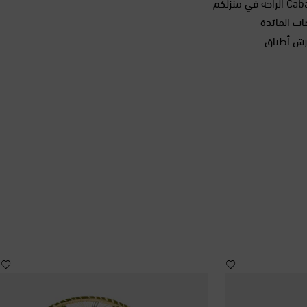
ات المائدة
رش أطباق