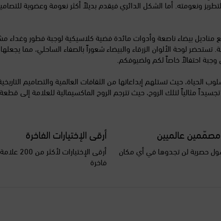
تطريز ونعومته. أما الشكل الدائري فيقدم بديلاً أكثر نعومة وعضوية للتصام
مع مناديل بيضاء ناصعة وأدوات مائدة فضية كلاسيكية لوجبة فطور وغداء 
 تستحضر لوحة الألوان الزرقاء والبيضاء شعوراً بالصفاء الساحلي، مما يجعلها خ
وجبة احتفالاً خاصاً لكم ولضيوفكم.
الداخلي وأسلوب الحياة، حيث تستلهم إبداعاتها من الثقافات العالمية والتصاميم التا
جسيداً مثالياً لتلك الروح، حيث تترجم الروح الماكسيمالية للعلامة إلى 
مصمّمين عالميين
أرقى الإختيارات الفاخرة
ل حصرية لن تجدوها في أي مكان
أرقى الإختيارات ل
فاخرة