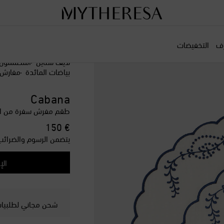
رف
التخفيضات
لايف ستايل
المصممون
بياضات المائدة
مفارش 
Cabana
طقم مفرش سفرة من الكتّ
original price
€ 150
يتضمن الرسوم والضرائب
الإ
شحن مجاني لطلبيات ت