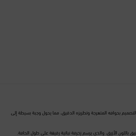
إندونيسيا
إيرلندا الشمالية
إيطاليا
الأرجنتين
الأردن
الإكوادور
الإمارات العربية المتحدة
القصصي على أي مائدة. يتميز التصميم بحوافه المتعرجة وتطريزه الدقيق، مما يحول وجبة بسيطة إلى
البحرين
 باللون الأزرق، والذي يرسم زخرفة نباتية رقيقة على طول الحافة.