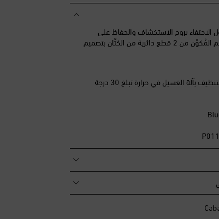
ور رؤية Cabana حول الاحتفاء بروح الاستكشاف والحفاظ على
الحِرفية. صُمّم هذا الطقم المُكوّن من 2 قطع دائرية من الكتّان بتصميم
يف بآلة الغسيل في حرارة تبلغ 30 درجة
ي