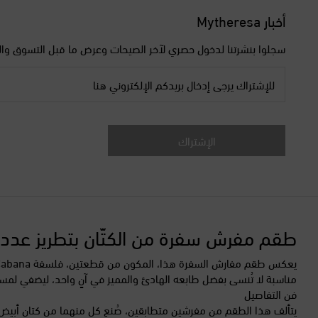
أخبار Mytheresa
سجلوا بنشرتنا لدخول حصري لآخر الصيحات وعرض ما قبل التسوق وال
للإشتراك يرجى إدخال بريدكم الإلكتروني هنا
الإشتراك
طقم مفرش سفرة من الكتّان بتطريز عدد 2 من Cabana
مناسبة لا تُنسى بفضل طابعه الهادئ والمميز في آنٍ واحد، ليضفي لمس
فن التفاصيل
يتألف هذا الطقم من مفرشين متطابقين، صُنع كل منهما من كتان أبيض نقي