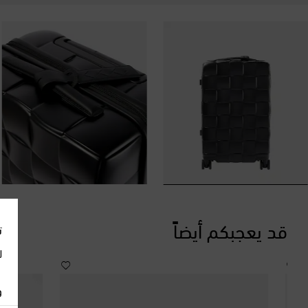
قد يعجبكم أيضاً
ت
ل
و