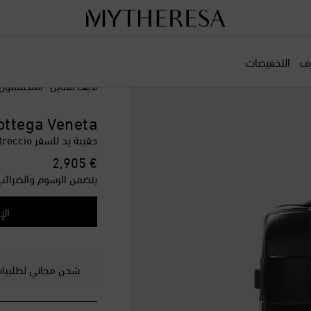
رف
التخفيضات
لايف ستايل
المصممون
ottega Veneta
حقيبة يد للسفر Odyssey Intreccio
original price
€ 2,905
يتضمن الرسوم والضرائب
الإ
شحن مجاني لطلبيات ت