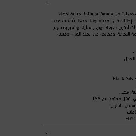
تُعدّ حقيبة اليد للسفر Odyssey من Bottega Veneta مثالية لقضاء
الإجازات في المدينة، وما بعدها. صُمّمت هذه
ات لتكون خفيفة الوزن وعملية، وتتميز بتصميم
 للعلامة التجارية، ومقابض من الجلد المرِن، وجيبين
ت
 العجل
يّة: فضي
, قفل معتمد من TSA
قسمان داخليان
اقات