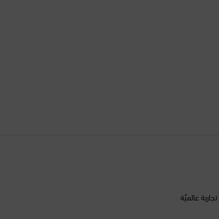
الأرجنتين
الأردن
الإكوادور
الإمارات العربية المتحدة
البحرين
البرازيل
البرتغال
أكثر من 200 علامة تجارية عالميّة
البوسنة والهرسك