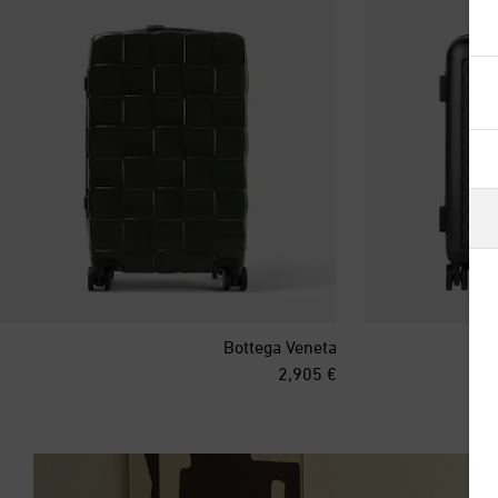
آيسلندا
أذربيجان
أرمينيا
أستراليا
ألبانيا
ألمانيا
Bottega Veneta
أنتيغوا وبربودا
original price
€ 2,905
أندورا
أورغواي