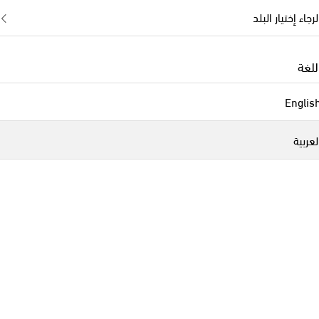
لرجاء إختيار البلد
للغة
Englis
لعربية
Gucci
Botte
original price
orig
€ 2,060