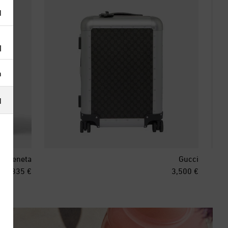
ا
ا
h
ا
ga Veneta
Gucci
inal price
original price
€ 3,335
€ 3,500