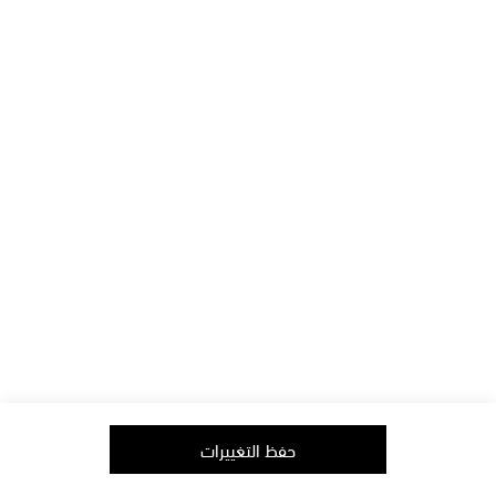
الدفع
الإعلام
الشحن
فرص العمل
الإستبدال & الإرجاع
العلاقات مع المُستثمرين
أفيلييت
الشروط والأحكام
حماية البيانات
الطبعة
تابعونا على
copyright © 2006-2026
mytheresa.com
حفظ التغييرات