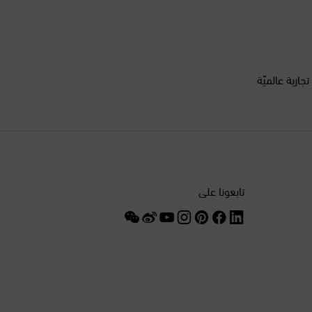
الدانمرك
السنغال
أكثر من 200 علامة تجارية عالميّة
السويد
الصين
الغابون
تابعونا على
الفلبين
الكويت
المغرب