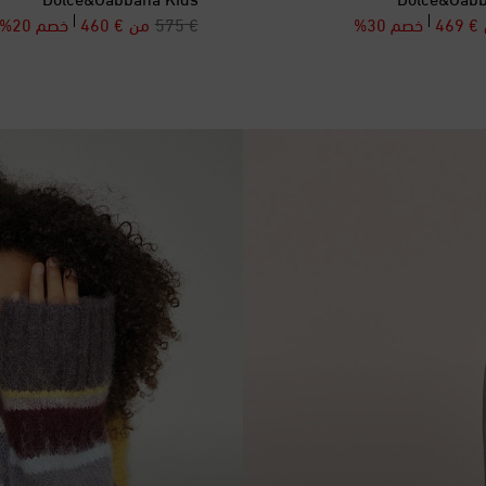
discount price
original price
discount pr
orig
€ 469
خصم 30%
€ 575
من
€ 460
خصم 20%