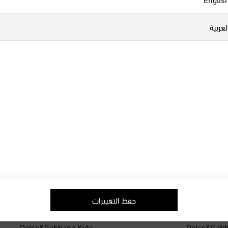
لعربية
حفظ التغييرات
Dolce&Gabbana Kids
Dolce&Gabb