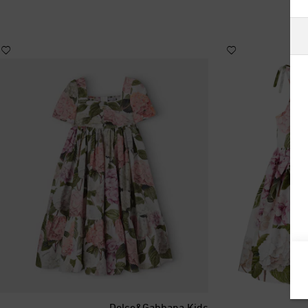
أستراليا
ألبانيا
ألمانيا
أنتيغوا وبربودا
أندورا
أورغواي
أوزبكستان
أيرلندا
Dolce&Gabbana Kids