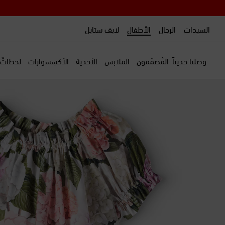
السيدات
الرجال
الأطفال
لايف ستايل
وصلنا حديثاً
المُصمّمون
الملابس
الأحذية
الأكسِسوارات
لحظاتٌ