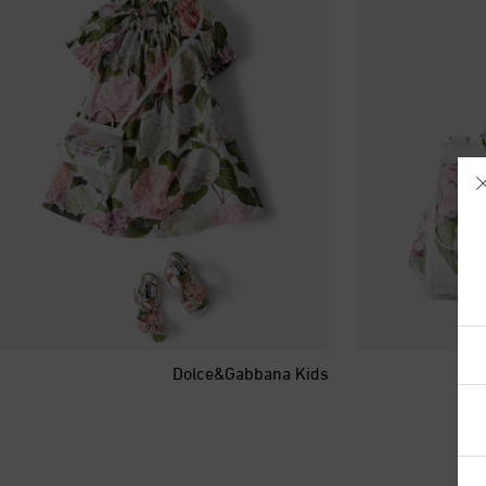
آيسلندا
Dolce&Gabbana Kids
أذربيجان
أرمينيا