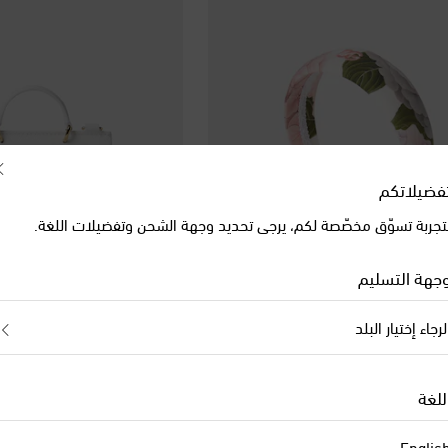
فضيلاتكم
تجربة تسوّق مخصّصة لكم، يرجى تحديد وجهة الشحن وتفضيلات اللغة.
جهة التسليم
لرجاء إختيار البلد
Dolce&Gabbana Kids
Dolce&Gabb
discount price
original price
discount pr
orig
خصم 20%
€ 735
€ 514
خصم 30%
مباعة
للغة
Englis