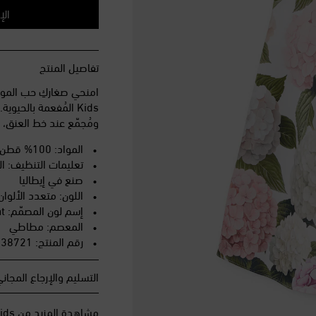
الإ
تفاصيل المنتج
Kids المُفعمة بالحي
ومُجمّع عند خط العنق، و
المواد: 100% قطن
تعليمات التنظيف: التنظ
صنع في إيطاليا
اللون: متعدد الألوان
إسم لون المصمّم: Ortensie Fdo Bco Nat
المعصم: مطاطي
رقم المنتج: P01138721
التسليم والإرجاع المجان
مشاهدة المزيد من Dolce&Gabbana Kids