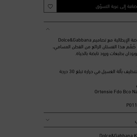
ضافة إلى عربة التسوّق
امنحي صغاركِ حب الموضة الإيطالية مع تصاميم Dolce&Gabbana
وية. صُمّم هذا الفستان الرائع من القطن المسامي،
يزدان بطبعات ورود نابضة بالحياة.
يف بآلة الغسيل في حرارة تبلغ 30 درجة
ي