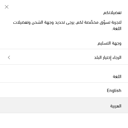
استخدموا كود الخصم FIRST10 على طلبيات تفوق 500€
تفضيلاتكم
لتجربة تسوّق مخصّصة لكم، يرجى تحديد وجهة الشحن وتفضيلات
اللغة.
Zimmermann Kids الجاكيتات
وجهة التسليم
الفلاتر
التصنيف بحسب
الرجاء إختيار البلد
الموسم الجديد
الموسم الجديد
اللغة
English
العربية