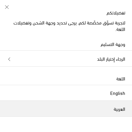
إرجاع مجاني خلال 30 يوما
تفضيلاتكم
لتجربة تسوّق مخصّصة لكم، يرجى تحديد وجهة الشحن وتفضيلات
اللغة.
Gucci Kids أحذية لمولود جديد
وجهة التسليم
الفلاتر
التصنيف بحسب
الرجاء إختيار البلد
جديدنا
اللغة
English
العربية