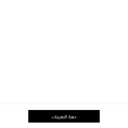
الدفع
الإعلام
الشحن
فرص العمل
الإستبدال & الإرجاع
العلاقات مع المُستثمرين
أفيلييت
الشروط والأحكام
حماية البيانات
الطبعة
تابعونا على
copyright © 2006-2026
mytheresa.com
حفظ التغييرات