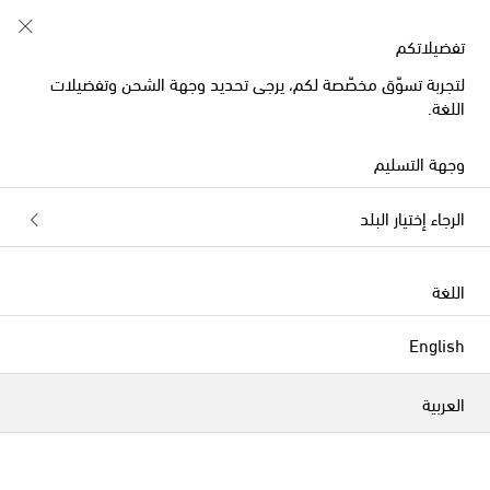
خصم 10% على طلبيتكم الأولى على قطع مُختارة
تفضيلاتكم
لتجربة تسوّق مخصّصة لكم، يرجى تحديد وجهة الشحن وتفضيلات
اللغة.
الحقائب
وجهة التسليم
الفلاتر
التصنيف بحسب
الرجاء إختيار البلد
الموسم الجديد
الموسم الجديد
اللغة
English
العربية