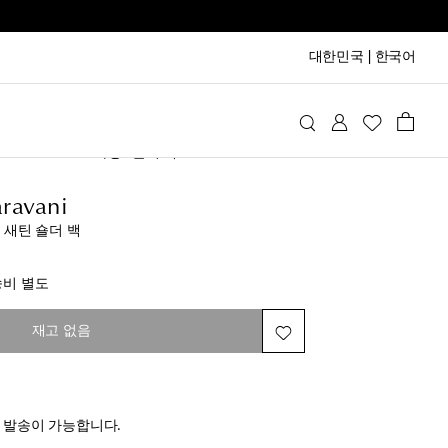
대한민국
|
한국어
tino Garavani
가방
숄더 백
ravani
트 새틴 숄더 백
iginal price
송비 별도
재고 없음
전 발송이 가능합니다.