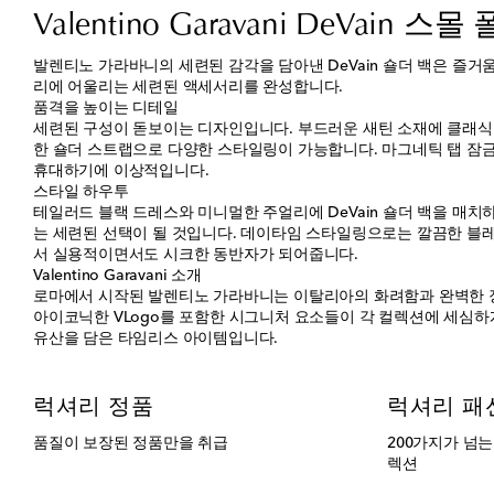
Valentino Garavani DeVain
발렌티노 가라바니의 세련된 감각을 담아낸 DeVain 숄더 백은 즐
리에 어울리는 세련된 액세서리를 완성합니다.
품격을 높이는 디테일
세련된 구성이 돋보이는 디자인입니다. 부드러운 새틴 소재에 클래식
한 숄더 스트랩으로 다양한 스타일링이 가능합니다. 마그네틱 탭 잠
휴대하기에 이상적입니다.
스타일 하우투
테일러드 블랙 드레스와 미니멀한 주얼리에 DeVain 숄더 백을 매
는 세련된 선택이 될 것입니다. 데이타임 스타일링으로는 깔끔한 블레
서 실용적이면서도 시크한 동반자가 되어줍니다.
Valentino Garavani 소개
로마에서 시작된 발렌티노 가라바니는 이탈리아의 화려함과 완벽한 
아이코닉한 VLogo를 포함한 시그니처 요소들이 각 컬렉션에 세심하
유산을 담은 타임리스 아이템입니다.
럭셔리 정품
럭셔리 패
품질이 보장된 정품만을 취급
200가지가 넘
렉션