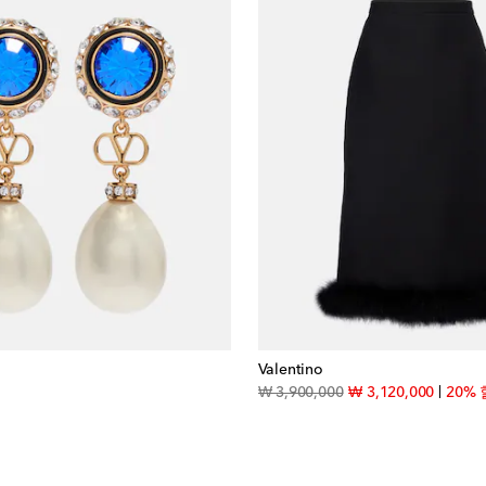
Valentino
iginal price
original price
discoun
₩ 3,900,000
₩ 3,120,000
20%