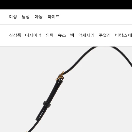
여성
남성
아동
라이프
신상품
디자이너
의류
슈즈
백
액세서리
주얼리
바캉스 