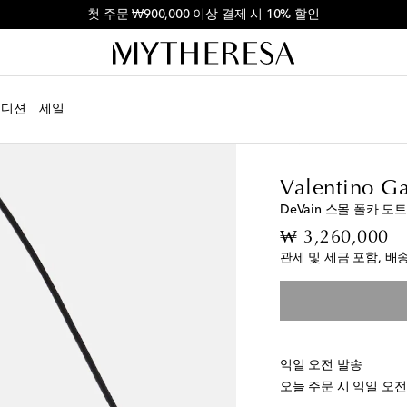
첫 주문 ₩900,000 이상 결제 시 10% 할인
에디션
세일
여성
디자이너
Valen
Valentino Ga
DeVain 스몰 폴카 도
or
₩ 3,260,000
관세 및 세금 포함, 배
익일 오전 발송
오늘 주문 시 익일 오