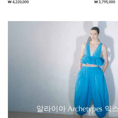
original price
or
₩ 4,220,000
₩ 3,795,000
알라이아 Archetypes 