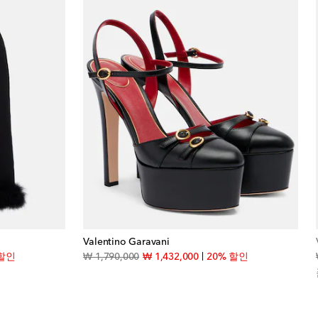
Valentino Garavani
t price
original price
discount price
 할인
₩ 1,790,000
₩ 1,432,000
20% 할인