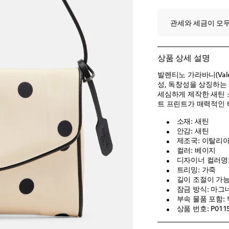
관세와 세금이 모두
상품 상세 설명
발렌티노 가라바니(Valen
성, 독창성을 상징하는
세심하게 제작한 새틴 소
트 프린트가 매력적인 
소재: 새틴
안감: 새틴
제조국: 이탈리
컬러: 베이지
디자이너 컬러명: B
트리밍: 가죽
길이 조절이 가
잠금 방식: 마그
부속 물품 포함: 
상품 번호: P011