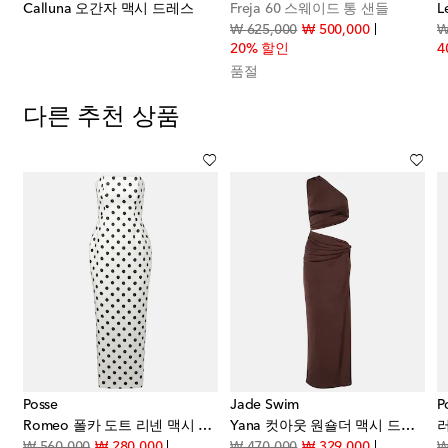
Calluna 오간자 맥시 드레스
Freja 60 스웨이드 통 샌들
L
original price
discount pri
₩ 625,000
₩ 500,000
₩
20% 할인
4
품절
다른 추천 상품
Posse
Jade Swim
P
Romeo 폴카 도트 리넨 맥시 드레스
Yana 컷아웃 원숄더 맥시 드레스
original price
discount price
original price
discount pri
₩ 560,000
₩ 280,000
₩ 470,000
₩ 329,000
₩