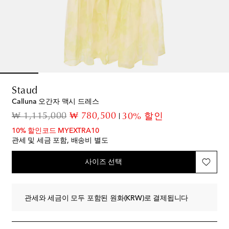
Staud
Calluna 오간자 맥시 드레스
original price
discount price
₩ 1,115,000
₩ 780,500
30% 할인
10% 할인코드 MYEXTRA10
관세 및 세금 포함, 배송비 별도
사이즈 선택
관세와 세금이 모두 포함된 원화(KRW)로 결제됩니다