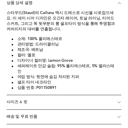
상품 상세 설명
스타우드(Staud)의 Calluna 맥시 드레스로 시선을 사로잡으세
요. 이 세미 시어 디자인은 오간자 레이어, 토널 라이닝, 티어드
스커트, 그리고 목 뒷부분의 롱 셀프타이 방식을 통해 투명함과
커버리지의 대비를 연출합니다.
소재: 100% 폴리에스테르
관리방법: 드라이클리닝
제조국: 베트남
컬러: 옐로
디자이너 컬러명: Lemon Grove
세퍼레이트 안감 슬립: 95% 폴리에스테르, 5% 엘라스테
인
여밈 방식: 뒷면에 숨김 처리된 지퍼
셀프 타이 네크라인
상품 번호: P01150891
사이즈 & 핏
배송 및 무료 반품