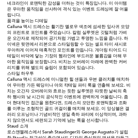
네크라인이 로맨틱한 감성을 더하는 것이 특징입니다. 이 아이템
은 우아한 움직임을 선사하여 격식 있는 이벤트 드레싱에 잘 어울
립니다.
품격을 높이는 디테일
Calluna 맥시 드레스는 활기찬 옐로우 색조에 섬세한 잎사귀 모양
의 프린트로 포인트를 주었습니다. 칼럼 실루엣은 깃털처럼 가벼
운 오간자로 제작되어 공기처럼 가볍고 투명한 느낌을 줍니다. 하
이넥은 뒷면에서 리본으로 스타일링할 수 있는 셀프 타이 새시로
우아하게 이어져 매혹적인 포인트를 만듭니다. 개더링 티어드 디
테일이 바닥에 닿는 기장의 헴라인에 부드러운 볼륨감을 더해 우
아한 움직임을 보장합니다. 비치는 오버레이 아래에 완벽한 커버
리지를 위해 별도의 슬립이 포함되어 있습니다.
스타일 하우투
Calluna 맥시 드레스에 미니멀한 힐 샌들과 우븐 클러치를 매치하
여 우아한 가든 웨딩이나 야외 칵테일 파티 룩을 연출해 보세요. 비
치는 오간자 오버레이와 흐르는 듯한 실루엣은 따뜻한 날씨의 축
하 행사와 낮 시간의 공식적인 이벤트에 완벽하게 어울립니다. 좀
더 현대적인 접근을 원한다면, 드레스의 모던한 로맨틱함과 조화
를 이루는 조형적인 골드 귀걸이를 매치해 보세요. 이 앙상블은 갤
러리 오프닝이나 기념비적인 생일 축하 파티에 이상적이며, 과하
지 않으면서도 세련되고 기억에 남는 룩을 선사합니다.
Staud 소개
로스앤젤레스에서 Sarah Staudinger와 George Augusto가 설립