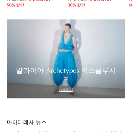
50% 할인
30% 할인
6
알라이아 Archetypes 익스클루시
브
쇼핑하기
마이테레사 뉴스