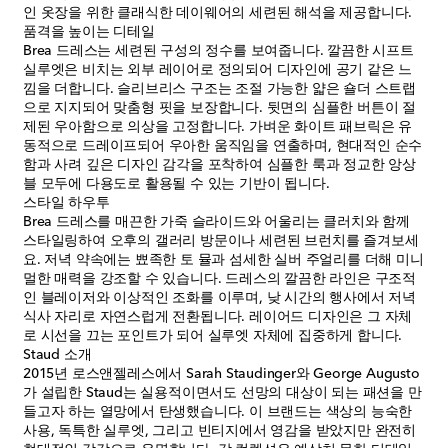
인 옷장을 위한 클래식한 데이웨어의 세련된 해석을 제공합니다.
품격을 높이는 디테일
Brea 드레스는 세련된 구성의 정수를 보여줍니다. 깔끔한 시프트
실루엣은 비치는 외부 레이어로 정의되어 디자인에 공기 같은 느
낌을 더합니다. 슬리브리스 구조는 조절 가능한 얇은 숄더 스트랩
으로 지지되어 맞춤형 핏을 보장합니다. 뒷면의 심플한 버튼이 절
제된 우아함으로 의상을 고정합니다. 가벼운 화이트 패브릭은 유
동적으로 드레이프되어 우아한 움직임을 연출하며, 현대적인 순수
함과 사려 깊은 디자인 감각을 포착하여 심플한 룩과 정교한 앙상
블 모두에 다용도로 활용될 수 있는 기반이 됩니다.
스타일 하우투
Brea 드레스를 매끈한 가죽 슬라이드와 어울리는 클러치와 함께
스타일링하여 오후의 갤러리 방문이나 세련된 브런치를 즐겨보세
요. 저녁 약속에는 뾰족한 토 뮬과 섬세한 실버 주얼리를 더해 미니
멀한 매력을 강조할 수 있습니다. 드레스의 깔끔한 라인은 구조적
인 블레이저와 이상적인 조화를 이루며, 낮 시간의 행사에서 저녁
식사 자리로 자연스럽게 전환됩니다. 레이어드 디자인은 그 자체
로 시선을 끄는 포인트가 되어 실루엣 자체에 집중하게 합니다.
Staud 소개
2015년 로스앤젤레스에서 Sarah Staudinger와 George Augusto
가 설립한 Staud는 실용적이면서도 선망의 대상이 되는 패션을 만
들고자 하는 열망에서 탄생했습니다. 이 브랜드는 색상의 능숙한
사용, 독특한 실루엣, 그리고 빈티지에서 영감을 받았지만 완전히