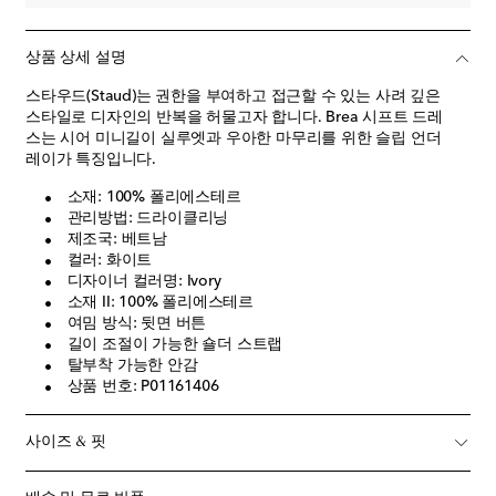
상품 상세 설명
스타우드(Staud)는 권한을 부여하고 접근할 수 있는 사려 깊은
스타일로 디자인의 반복을 허물고자 합니다. Brea 시프트 드레
스는 시어 미니길이 실루엣과 우아한 마무리를 위한 슬립 언더
레이가 특징입니다.
소재: 100% 폴리에스테르
관리방법: 드라이클리닝
제조국: 베트남
컬러: 화이트
디자이너 컬러명: Ivory
소재 II: 100% 폴리에스테르
여밈 방식: 뒷면 버튼
길이 조절이 가능한 숄더 스트랩
탈부착 가능한 안감
상품 번호: P01161406
사이즈 & 핏