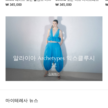
original price
original price
₩ 345,000
₩ 345,000
₩
알라이아 Archetypes 익스클루시
브
쇼핑하기
마이테레사 뉴스