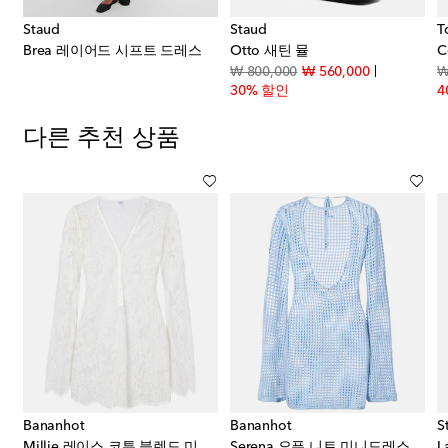
Staud
Staud
T
Brea 레이어드 시프트 드레스
Otto 새틴 뮬
C
original price
discount pri
₩ 800,000
₩ 560,000
₩
30% 할인
4
다른 추천 상품
Bananhot
Bananhot
S
스 트리밍 린넨 미니드레스
Millie 레이스 코튼 블렌드 미니드레스
Serena 오픈 니트 미니드레스
L