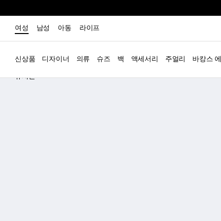
여성
남성
아동
라이프
신상품
디자이너
의류
슈즈
백
액세서리
주얼리
바캉스 
뉴시즌