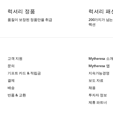
럭셔리 정품
럭셔리 패
품질이 보장된 정품만을 취급
200가지가 넘
렉션
고객 지원
Mytheresa 소
문의
Mytheresa 앱
기프트 카드 & 적립금
지속가능경영
결제
보도 자료
배송
채용
반품 & 교환
투자자 정보
제휴 파트너