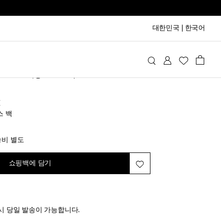
대한민국
|
한국어
 Laurent
가방
크로스 백
t
스 백
iginal price
송비 별도
쇼핑백에 담기
시 당일 발송이 가능합니다.