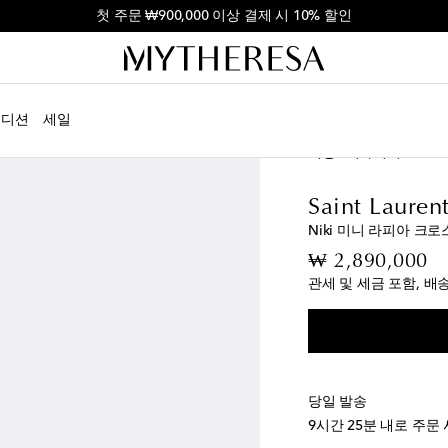
첫 주문 ₩900,000 이상 결제 시 10% 할인
에디션
세일
여성
디자이너
Saint
Saint Lauren
Niki 미니 라피아 크로
or
₩ 2,890,000
관세 및 세금 포함, 배
당일 발송
9시간 25분
내로 주문 