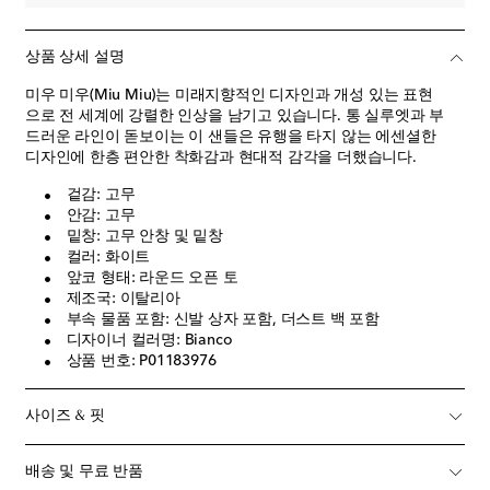
상품 상세 설명
미우 미우(Miu Miu)는 미래지향적인 디자인과 개성 있는 표현
으로 전 세계에 강렬한 인상을 남기고 있습니다. 통 실루엣과 부
드러운 라인이 돋보이는 이 샌들은 유행을 타지 않는 에센셜한
디자인에 한층 편안한 착화감과 현대적 감각을 더했습니다.
겉감: 고무
안감: 고무
밑창: 고무 안창 및 밑창
컬러: 화이트
앞코 형태: 라운드 오픈 토
제조국: 이탈리아
부속 물품 포함: 신발 상자 포함, 더스트 백 포함
디자이너 컬러명: Bianco
상품 번호: P01183976
사이즈 & 핏
배송 및 무료 반품