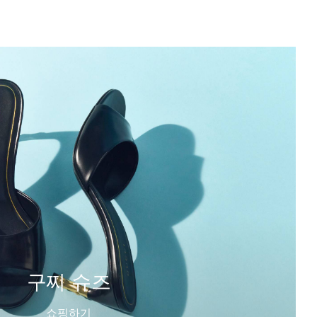
구찌 슈즈
쇼핑하기