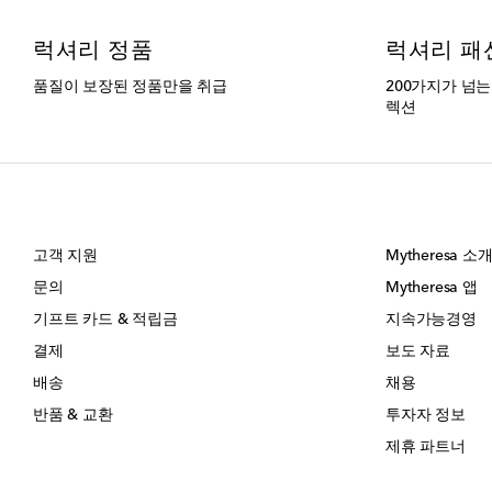
럭셔리 정품
럭셔리 패
품질이 보장된 정품만을 취급
200가지가 넘
렉션
고객 지원
Mytheresa 소
문의
Mytheresa 앱
기프트 카드 & 적립금
지속가능경영
결제
보도 자료
배송
채용
반품 & 교환
투자자 정보
제휴 파트너