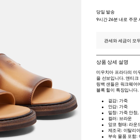
EU 42 / KR 270
위
당일 발송
9시간 26분
내로 주문 
관세와 세금이 모두
상품 상세 설명
미우치아 프라다의 미우 
을 선보입니다. 앤티크
링백 샌들은 워크웨어에
블록 힐이 특징입니다.
겉감: 가죽
안감: 가죽
밑창: 가죽 안창,
컬러: 브라운
앞코 형태: 라운
제조국: 이탈리
부속 물품 포함: 