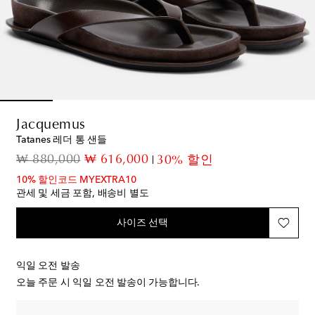
Jacquemus
Tatanes 레더 통 샌들
original price
discount price
₩ 880,000
₩ 616,000
30% 할인
10% 할인코드 MYEXTRA10
관세 및 세금 포함, 배송비 별도
사이즈 선택
익일 오전 발송
오늘 주문 시 익일 오전 발송이 가능합니다.