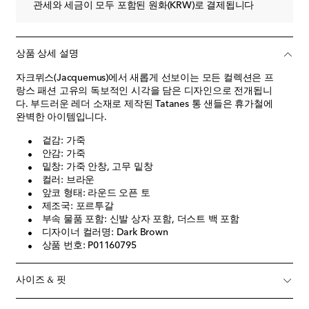
관세와 세금이 모두 포함된 원화(KRW)로 결제됩니다
상품 상세 설명
자크뮈스(Jacquemus)에서 새롭게 선보이는 모든 컬렉션은 프
랑스 패션 고유의 독보적인 시각을 담은 디자인으로 전개됩니
다. 부드러운 레더 소재로 제작된 Tatanes 통 샌들은 휴가철에
완벽한 아이템입니다.
겉감: 가죽
안감: 가죽
밑창: 가죽 안창, 고무 밑창
컬러: 브라운
앞코 형태: 라운드 오픈 토
제조국: 포르투갈
부속 물품 포함: 신발 상자 포함, 더스트 백 포함
디자이너 컬러명: Dark Brown
상품 번호: P01160795
사이즈 & 핏