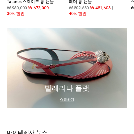
Tatanes 스웨이드 통 샌들
레더 통 샌들
t price
original price
discount price
original price
discount pri
₩ 960,000
₩ 672,000
₩ 802,680
₩ 481,608
₩
30% 할인
40% 할인
발레리나 플랫
쇼핑하기
마이테레사 뉴스