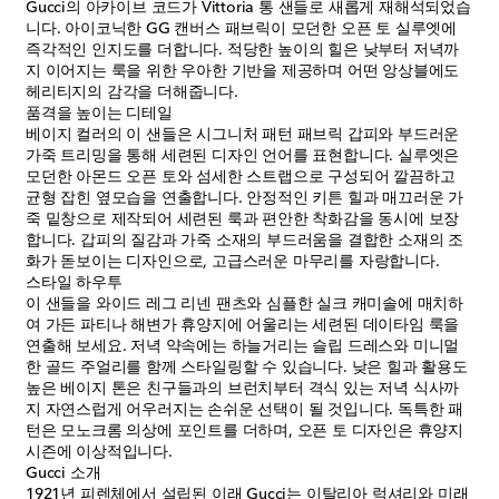
Gucci의 아카이브 코드가 Vittoria 통 샌들로 새롭게 재해석되었습
니다. 아이코닉한 GG 캔버스 패브릭이 모던한 오픈 토 실루엣에
즉각적인 인지도를 더합니다. 적당한 높이의 힐은 낮부터 저녁까
지 이어지는 룩을 위한 우아한 기반을 제공하며 어떤 앙상블에도
헤리티지의 감각을 더해줍니다.
품격을 높이는 디테일
베이지 컬러의 이 샌들은 시그니처 패턴 패브릭 갑피와 부드러운
가죽 트리밍을 통해 세련된 디자인 언어를 표현합니다. 실루엣은
모던한 아몬드 오픈 토와 섬세한 스트랩으로 구성되어 깔끔하고
균형 잡힌 옆모습을 연출합니다. 안정적인 키튼 힐과 매끄러운 가
죽 밑창으로 제작되어 세련된 룩과 편안한 착화감을 동시에 보장
합니다. 갑피의 질감과 가죽 소재의 부드러움을 결합한 소재의 조
화가 돋보이는 디자인으로, 고급스러운 마무리를 자랑합니다.
스타일 하우투
이 샌들을 와이드 레그 리넨 팬츠와 심플한 실크 캐미솔에 매치하
여 가든 파티나 해변가 휴양지에 어울리는 세련된 데이타임 룩을
연출해 보세요. 저녁 약속에는 하늘거리는 슬립 드레스와 미니멀
한 골드 주얼리를 함께 스타일링할 수 있습니다. 낮은 힐과 활용도
높은 베이지 톤은 친구들과의 브런치부터 격식 있는 저녁 식사까
지 자연스럽게 어우러지는 손쉬운 선택이 될 것입니다. 독특한 패
턴은 모노크롬 의상에 포인트를 더하며, 오픈 토 디자인은 휴양지
시즌에 이상적입니다.
Gucci 소개
1921년 피렌체에서 설립된 이래 Gucci는 이탈리아 럭셔리와 미래