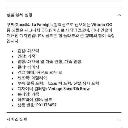
상품 상세 설명
구찌(Gucci)의 La Famiglia 컬렉션으로 선보이는 Vittoria GG
통 샌들은 시그니처 GG 캔버스로 제작되었으며, 레더 인솔이
더해진 디자인입니다. 골드톤 힐 플라크와 콘 형태의 힐이 특징
입니다.
겉감: 패브릭
안감: 가죽
밑창: 패브릭 및 가죽 안창, 가죽 밑창
컬러: 베이지
앞코 형태: 아몬드 오픈 토
제조국: 이탈리아
부속 물품 포함: 더스트 백 포함, 신발 상자 포함
디자이너 컬러명: Vintage Sand/Dk Brow
트리밍: 가죽
하드웨어 컬러: 골드
상품 번호: P01178457
사이즈 & 핏