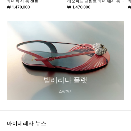
레더 웨지 통 샌들
레오파드 프린트 레더 웨지 통 샌들
레
original price
original price
₩ 1,470,000
₩ 1,470,000
₩
발레리나 플랫
쇼핑하기
마이테레사 뉴스