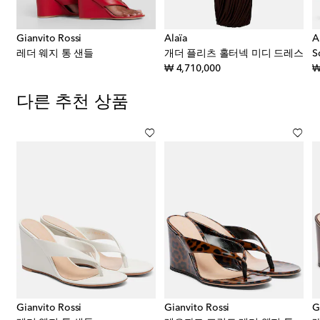
Gianvito Rossi
Alaïa
A
레더 웨지 통 샌들
개더 플리츠 홀터넥 미디 드레스
original price
₩ 4,710,000
₩
다른 추천 상품
Gianvito Rossi
Gianvito Rossi
G