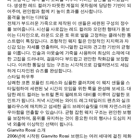
다. 생생한 레드 컬러가 따뜻한 계절의 옷차림에 당당한 기반이 되
어주며, 편안함과 함께 키 높이 효과를 선사합니다.
품격을 높이는 디테일
전체가 부드러운 가죽으로 제작된 이 샌들은 세련된 구성의 정수
를 보여줍니다. 시선을 사로잡는 레드 컬러와 모던한 형태가 돋보
이는 디자인으로, 라운드 오픈 토 위로 발을 고정하는 클래식한 통
스트랩이 특징입니다. 조형적인 웨지 힐은 안정적인 지지력과 자
신감 있는 자세를 연출하며, 미니멀한 갑피와 견고한 기반의 균형
을 이룹니다. 인솔과 아웃솔에 가죽을 사용하여 최상의 소재에 대
한 고집을 드러내며, 걸음마다 부드럽고 편안한 착화감을 보장합
니다. 이러한 통일성 있는 구조는 시각적으로 강렬하면서도 세심
하게 디자인된 슈즈를 완성합니다.
스타일 하우투
상쾌한 코튼 포플린 드레스와 심플한 클러치에 이 웨지 샌들을 스
타일링하여 세련된 낮 시간의 모임을 위한 룩을 완성해 보세요. 대
담한 레드 컬러는 뉴트럴 톤의 팔레트와 대비를 이루며 강렬한 포
인트가 됩니다. 저녁 시간에는 와이드 레그 테일러드 팬츠와 실크
블라우스에 매치하고 섬세한 골드 브레이슬릿을 더해 자연스러운
우아함을 연출할 수 있습니다. 균형 잡힌 웨지 구조는 편안한 보행
을 보장하여, 품위를 유지하는 것이 중요한 야외 행사나 도심의 저
녁 외출에 이상적인 선택이 됩니다.
Gianvito Rossi 소개
2006년에 시작된 Gianvito Rossi 브랜드는 여러 세대에 걸친 제화