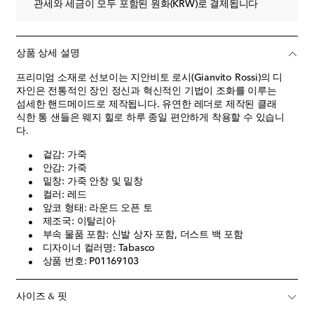
관세와 세금이 모두 포함된 원화(KRW)로 결제됩니다
상품 상세 설명
프리미엄 소재로 선보이는 지안비토 로시(Gianvito Rossi)의 디
자인은 전통적인 장인 정신과 혁신적인 기법이 조화를 이루는
섬세한 핸드메이드로 제작됩니다. 유연한 레더로 제작된 클래
식한 통 샌들은 웨지 힐로 하루 종일 편안하게 착용할 수 있습니
다.
겉감: 가죽
안감: 가죽
밑창: 가죽 안창 및 밑창
컬러: 레드
앞코 형태: 라운드 오픈 토
제조국: 이탈리아
부속 물품 포함: 신발 상자 포함, 더스트 백 포함
디자이너 컬러명: Tabasco
상품 번호: P01169103
사이즈 & 핏