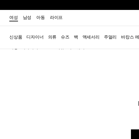
여성
남성
아동
라이프
신상품
디자이너
의류
슈즈
백
액세서리
주얼리
바캉스 
여성
디자이너
Staud
의류
니트웨어