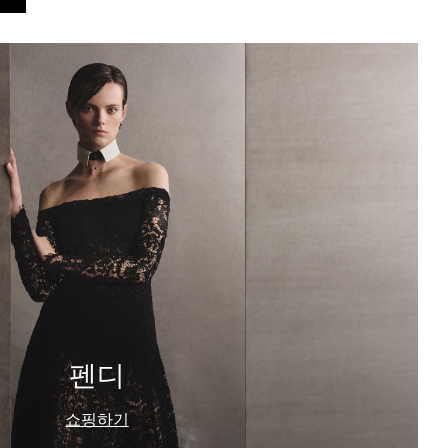
펜디
쇼핑하기