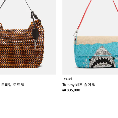
Staud
레더 트리밍 토트 백
Tommy 비즈 숄더 백
iginal price
original price
₩ 835,000