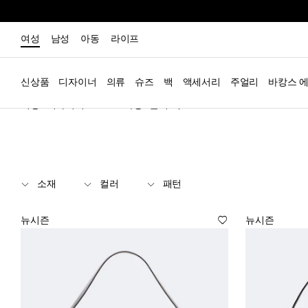
여성
남성
아동
라이프
신상품
디자이너
의류
슈즈
백
액세서리
주얼리
바캉스 
여성
디자이너
Staud
가방
숄더 백
소재
컬러
패턴
뉴시즌
뉴시즌