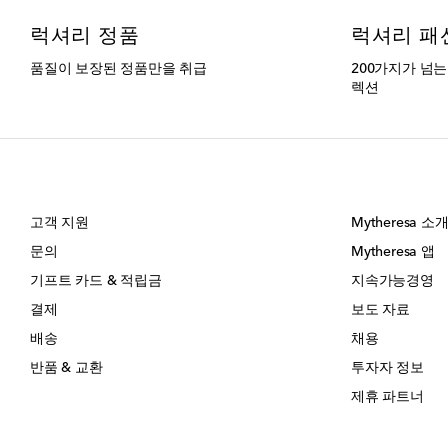
럭셔리 정품
럭셔리 패
품질이 보장된 정품만을 취급
200가지가 넘
렉션
고객 지원
Mytheresa 소
문의
Mytheresa 앱
기프트 카드 & 적립금
지속가능경영
결제
보도 자료
배송
채용
반품 & 교환
투자자 정보
제휴 파트너