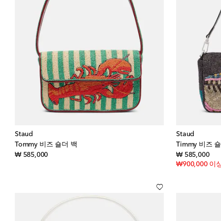
Staud
Staud
Tommy 비즈 숄더 백
Timmy 비즈 
original price
orig
₩ 585,000
₩ 585,000
₩900,000 이