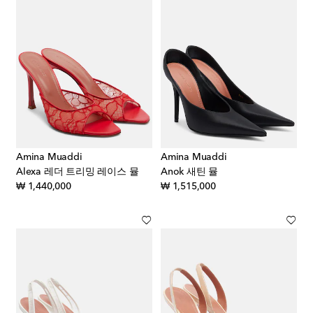
Amina Muaddi
Amina Muaddi
Alexa 레더 트리밍 레이스 뮬
Anok 새틴 뮬
original price
original price
₩ 1,440,000
₩ 1,515,000