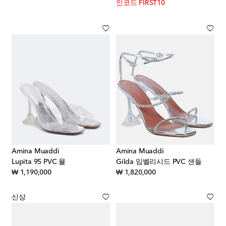
인코드 FIRST10
Amina Muaddi
Amina Muaddi
Lupita 95 PVC 뮬
Gilda 임벨리시드 PVC 샌들
original price
original price
₩ 1,190,000
₩ 1,820,000
신상