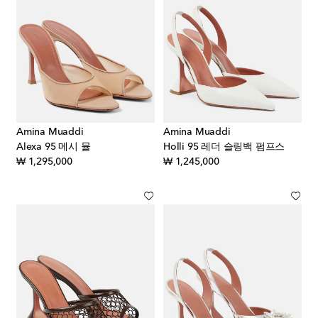
Amina Muaddi
Amina Muaddi
Alexa 95 메시 뮬
Holli 95 레더 슬링백 펌프스
original price
original price
₩ 1,295,000
₩ 1,245,000