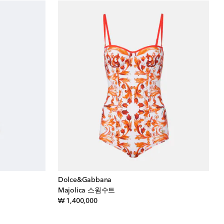
Dolce&Gabbana
Majolica 스윔수트
original price
₩ 1,400,000