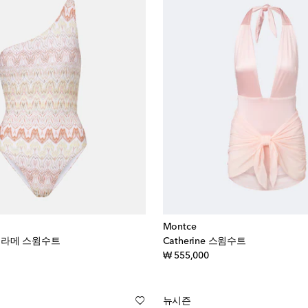
Montce
더 라메 스윔수트
Catherine 스윔수트
iginal price
original price
₩ 555,000
뉴시즌