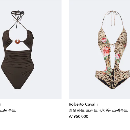
m
Roberto Cavalli
 스윔수트
레오파드 프린트 컷아웃 스윔수트
inal price
original price
₩ 950,000