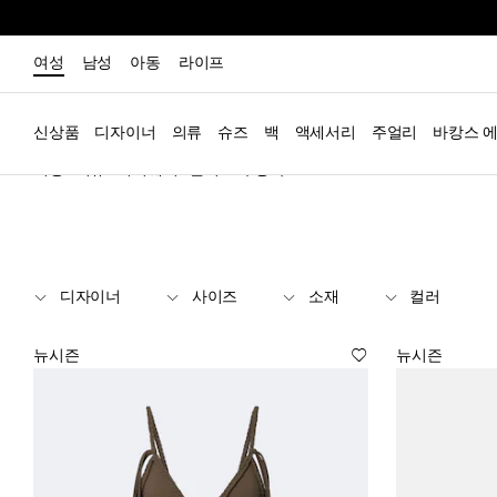
여성
남성
아동
라이프
신상품
디자이너
의류
슈즈
백
액세서리
주얼리
바캉스 
여성
의류
비치웨어
원피스 수영복
디자이너
사이즈
소재
컬러
뉴시즌
뉴시즌