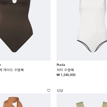
m
Prada
케 개더드 수영복
저지 수영복
inal price
original price
₩ 1,240,000
신상