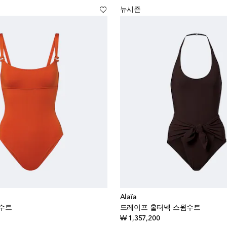
뉴시즌
Alaïa
윔수트
드레이프 홀터넥 스윔수트
inal price
original price
₩ 1,357,200