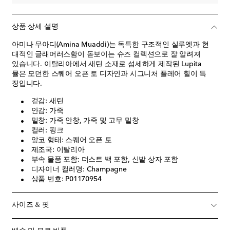
상품 상세 설명
아미나 무아디(Amina Muaddi)는 독특한 구조적인 실루엣과 현
대적인 글래머러스함이 돋보이는 슈즈 컬렉션으로 잘 알려져
있습니다. 이탈리아에서 새틴 소재로 섬세하게 제작된 Lupita
뮬은 모던한 스퀘어 오픈 토 디자인과 시그니처 플레어 힐이 특
징입니다.
겉감: 새틴
안감: 가죽
밑창: 가죽 안창, 가죽 및 고무 밑창
컬러: 핑크
앞코 형태: 스퀘어 오픈 토
제조국: 이탈리아
부속 물품 포함: 더스트 백 포함, 신발 상자 포함
디자이너 컬러명: Champagne
상품 번호: P01170954
사이즈 & 핏