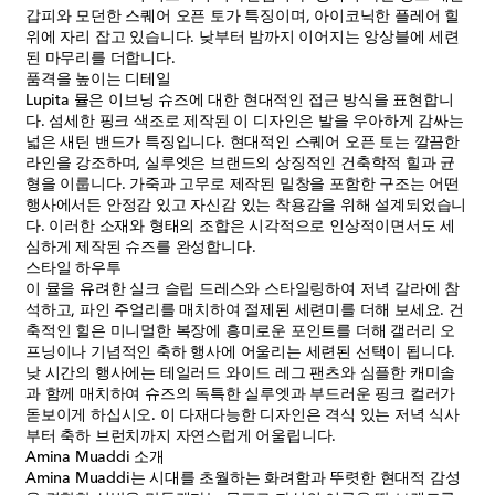
갑피와 모던한 스퀘어 오픈 토가 특징이며, 아이코닉한 플레어 힐
위에 자리 잡고 있습니다. 낮부터 밤까지 이어지는 앙상블에 세련
된 마무리를 더합니다.
품격을 높이는 디테일
Lupita 뮬은 이브닝 슈즈에 대한 현대적인 접근 방식을 표현합니
다. 섬세한 핑크 색조로 제작된 이 디자인은 발을 우아하게 감싸는
넓은 새틴 밴드가 특징입니다. 현대적인 스퀘어 오픈 토는 깔끔한
라인을 강조하며, 실루엣은 브랜드의 상징적인 건축학적 힐과 균
형을 이룹니다. 가죽과 고무로 제작된 밑창을 포함한 구조는 어떤
행사에서든 안정감 있고 자신감 있는 착용감을 위해 설계되었습니
다. 이러한 소재와 형태의 조합은 시각적으로 인상적이면서도 세
심하게 제작된 슈즈를 완성합니다.
스타일 하우투
이 뮬을 유려한 실크 슬립 드레스와 스타일링하여 저녁 갈라에 참
석하고, 파인 주얼리를 매치하여 절제된 세련미를 더해 보세요. 건
축적인 힐은 미니멀한 복장에 흥미로운 포인트를 더해 갤러리 오
프닝이나 기념적인 축하 행사에 어울리는 세련된 선택이 됩니다.
낮 시간의 행사에는 테일러드 와이드 레그 팬츠와 심플한 캐미솔
과 함께 매치하여 슈즈의 독특한 실루엣과 부드러운 핑크 컬러가
돋보이게 하십시오. 이 다재다능한 디자인은 격식 있는 저녁 식사
부터 축하 브런치까지 자연스럽게 어울립니다.
Amina Muaddi 소개
Amina Muaddi는 시대를 초월하는 화려함과 뚜렷한 현대적 감성