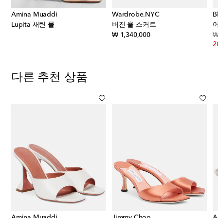
Amina Muaddi
Wardrobe.NYC
B
 새틴 토트 백
Lupita 새틴 뮬
버진 울 스커트
count price
original price
₩ 1,340,000
₩
2
다른 추천 상품
Amina Muaddi
Jimmy Choo
A