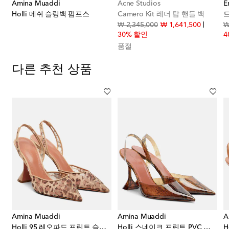
Amina Muaddi
Acne Studios
E
Holli 메쉬 슬링백 펌프스
Camero Kit 레더 탑 핸들 백
original price
discount
₩ 2,345,000
₩ 1,641,500
₩
30% 할인
4
품절
다른 추천 상품
Amina Muaddi
Amina Muaddi
A
스
Holli 95 레오파드 프린트 슬링백 펌프스
Holli 스네이크 프린트 PVC 슬링백 펌프스
H