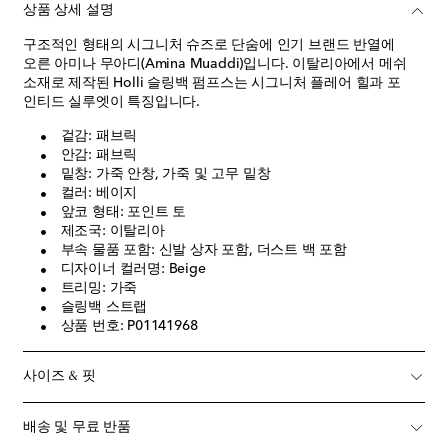
상품 상세 설명
구조적인 형태의 시그니처 슈즈로 단숨에 인기 브랜드 반열에
오른 아미나 무아디(Amina Muaddi)입니다. 이탈리아에서 메쉬
소재로 제작된 Holli 슬링백 펌프스는 시그니처 플레어 힐과 포
인티드 실루엣이 특징입니다.
겉감: 패브릭
안감: 패브릭
밑창: 가죽 안창, 가죽 및 고무 밑창
컬러: 베이지
앞코 형태: 포인트 토
제조국: 이탈리아
부속 물품 포함: 신발 상자 포함, 더스트 백 포함
디자이너 컬러명: Beige
트리밍: 가죽
슬링백 스트랩
상품 번호: P01141968
사이즈 & 핏
배송 및 무료 반품