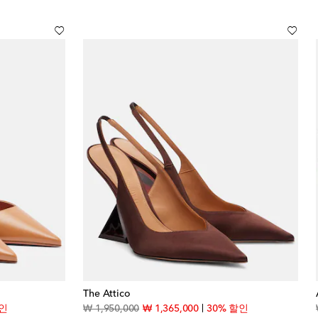
The Attico
price
original price
discount price
할인
₩ 1,950,000
₩ 1,365,000
30% 할인