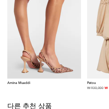
Amina Muaddi
Patou
orig
₩ 930,000
₩ 
다른 추천 상품