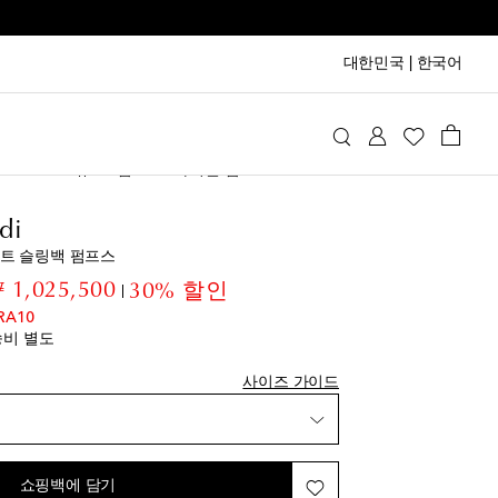
대한민국
|
한국어
a Muaddi
슈즈
펌프스
하이힐 펌프스
di
품
프린트 슬링백 펌프스
iginal price
discount price
 1,025,500
30% 할인
품
RA10
송비 별도
 추가
사이즈 가이드
에 추가
 추가
쇼핑백에 담기