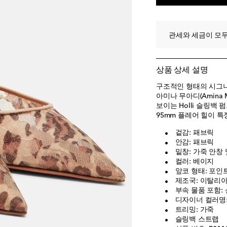
EU 40.5
위시리스트
EU 41
품절 임박
관세와 세금이 모두
EU 41.5
위시리스트
EU 42
위시리스트에
EU 43
위시리스트에
상품 상세 설명
구조적인 형태의 시그니
아미나 무아디(Amina
보이는 Holli 슬링
95mm 플레어 힐이 특
겉감: 패브릭
안감: 패브릭
밑창: 가죽 안창 
컬러: 베이지
앞코 형태: 포인
제조국: 이탈리
부속 물품 포함: 
디자이너 컬러명: L
트리밍: 가죽
슬링백 스트랩