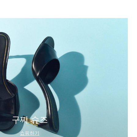
구찌 슈즈
쇼핑하기