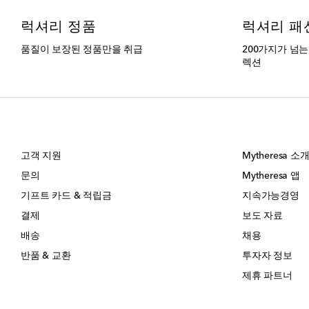
럭셔리 정품
럭셔리 패
품질이 보장된 정품만을 취급
200가지가 넘
렉션
고객 지원
Mytheresa 소
문의
Mytheresa 앱
기프트 카드 & 적립금
지속가능경영
결제
보도 자료
배송
채용
반품 & 교환
투자자 정보
제휴 파트너