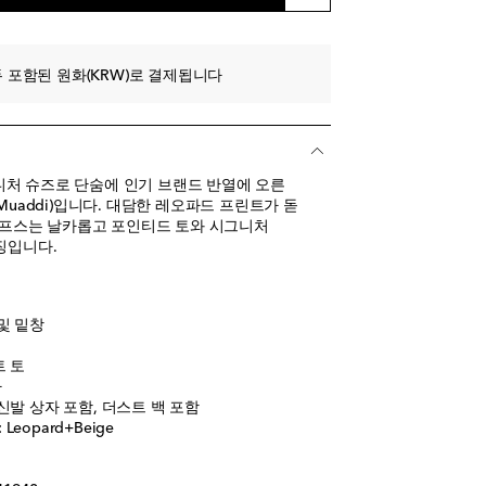
에 추가
 포함된 원화(KRW)로 결제됩니다
에 추가
 추가
 추가
처 슈즈로 단숨에 인기 브랜드 반열에 오른
 Muaddi)입니다. 대담한 레오파드 프린트가 돋
백 펌프스는 날카롭고 포인티드 토와 시그니처
징입니다.
및 밑창
트 토
아
신발 상자 포함, 더스트 백 포함
eopard+Beige