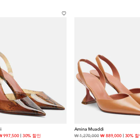
i
Amina Muaddi
iginal price
discount price
original price
discount 
₩ 997,500
30% 할인
₩ 1,270,000
₩ 889,000
30% 