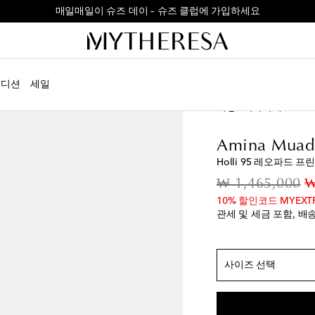
매일매일이 슈즈 데이 – 슈즈 클럽에 가입하세요
에디션
세일
정확한 사이즈
여성
디자이너
Amin
EU 35
품절 임박
EU 36
마지막 상품
Amina Muad
EU 36.5
마지막 상
Holli 95 레오파드 
EU 37
품절 임박
or
₩ 1,465,000
₩
EU 37.5
마지막 상
10% 할인코드 MYEXT
관세 및 세금 포함, 배
EU 38
위시리스트에
EU 38.5
품절 임박
EU 39
품절 임박
사이즈 선택
EU 39.5
위시리스트
EU 40
위시리스트에