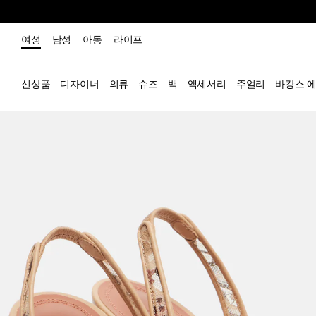
여성
남성
아동
라이프
신상품
디자이너
의류
슈즈
백
액세서리
주얼리
바캉스 