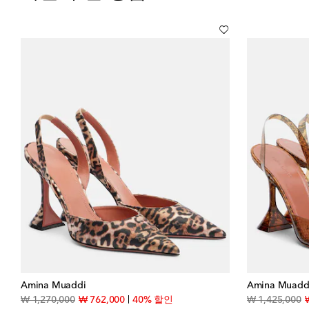
Amina Muaddi
Amina Muadd
original price
discount price
or
₩ 1,270,000
₩ 762,000
40% 할인
₩ 1,425,000