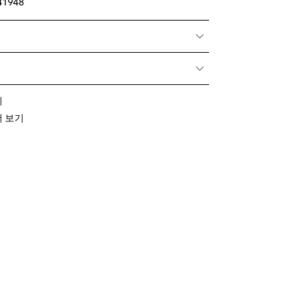
41948
기
 더 보기