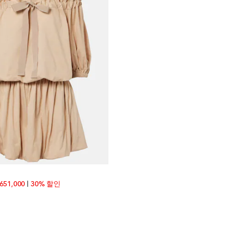
inal price
discount price
651,000
30% 할인